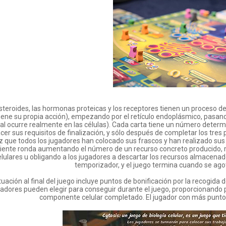
steroides, las hormonas proteicas y los receptores tienen un proceso d
iene su propia acción), empezando por el retículo endoplásmico, pasando
ual ocurre realmente en las células). Cada carta tiene un número dete
cer sus requisitos de finalización, y sólo después de completar los tres 
 que todos los jugadores han colocado sus frascos y han realizado sus 
uiente ronda aumentando el número de un recurso concreto producido, 
elulares u obligando a los jugadores a descartar los recursos almacen
temporizador, y el juego termina cuando se agot
uación al final del juego incluye puntos de bonificación por la recogida
gadores pueden elegir para conseguir durante el juego, proporcionando p
componente celular completado. El jugador con más puntos a