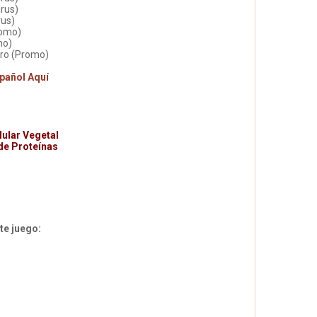
irus)
rus)
romo)
mo)
ero (Promo)
pañol Aquí
lular Vegetal
de Proteínas
e juego: