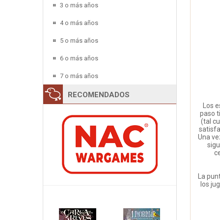
3 o más años
4 o más años
5 o más años
6 o más años
7 o más años
RECOMENDADOS
Los e
paso t
(tal c
satisfa
Una vez
sig
c
La punt
los ju