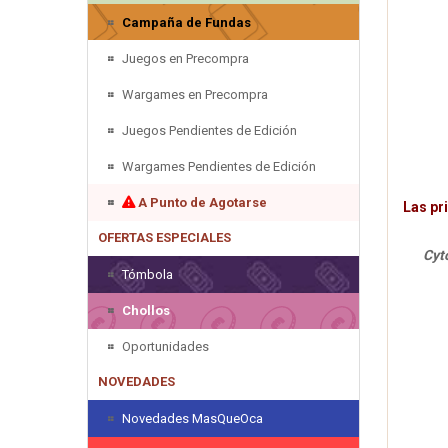
Campaña de Fundas
Juegos en Precompra
Wargames en Precompra
Juegos Pendientes de Edición
Wargames Pendientes de Edición
A Punto de Agotarse
Las pr
OFERTAS ESPECIALES
Cyto
Tómbola
Chollos
Oportunidades
NOVEDADES
Novedades MasQueOca