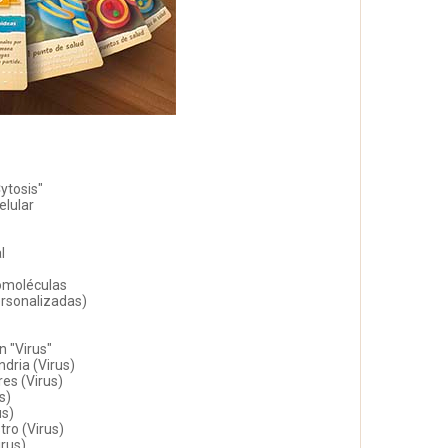
Cytosis"
elular
l
omoléculas
ersonalizadas)
n "Virus"
ndria (Virus)
es (Virus)
s)
us)
tro (Virus)
irus)