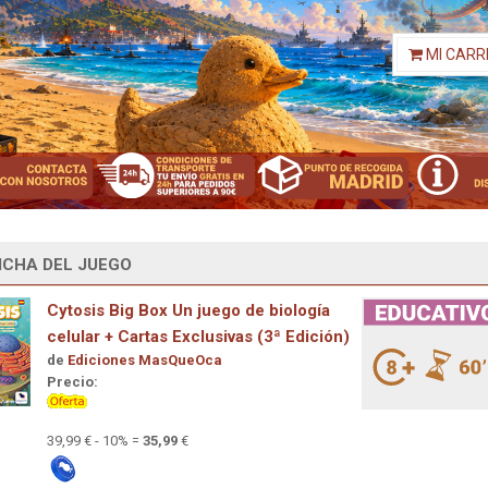
MI CARR
ICHA DEL JUEGO
Cytosis Big Box Un juego de biología
celular + Cartas Exclusivas (3ª Edición)
de
Ediciones MasQueOca
Precio:
39,99 € - 10% =
35,99
€