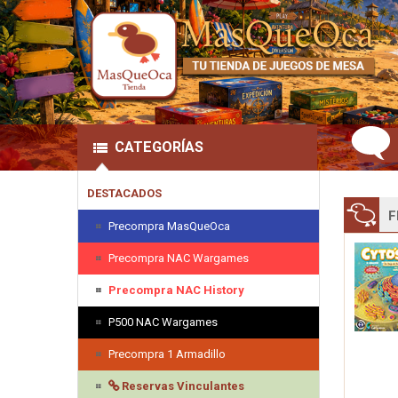
CATEGORÍAS
DESTACADOS
F
Precompra MasQueOca
Precompra NAC Wargames
Precompra NAC History
P500 NAC Wargames
Precompra 1 Armadillo
Reservas Vinculantes