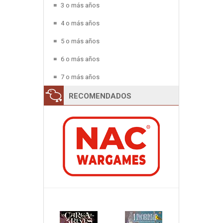
3 o más años
4 o más años
5 o más años
6 o más años
7 o más años
RECOMENDADOS