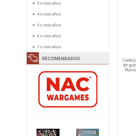
3 o más años
4 o más años
5 o más años
6 o más años
7 o más años
RECOMENDADOS
Cada ju
de gue
Nunca