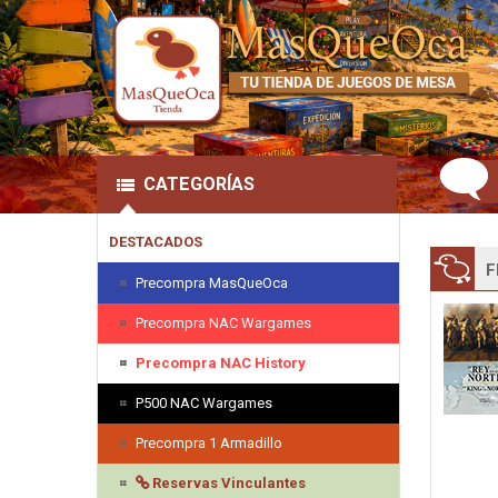
CATEGORÍAS
DESTACADOS
F
Precompra MasQueOca
Precompra NAC Wargames
Precompra NAC History
P500 NAC Wargames
Precompra 1 Armadillo
Reservas Vinculantes