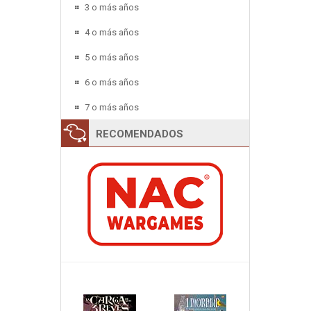
3 o más años
4 o más años
5 o más años
6 o más años
7 o más años
RECOMENDADOS