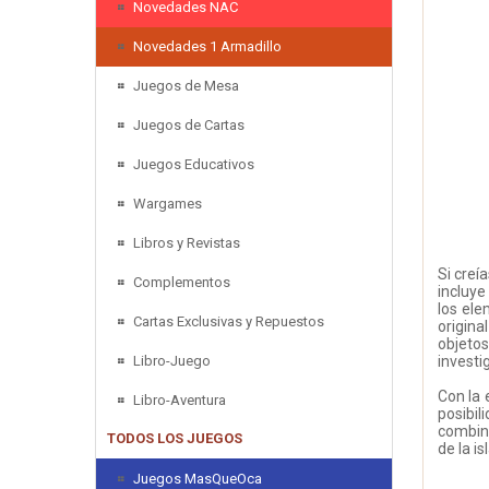
Novedades NAC
Novedades 1 Armadillo
Juegos de Mesa
Juegos de Cartas
Juegos Educativos
Wargames
Libros y Revistas
Si creí
Complementos
incluye
los ele
Cartas Exclusivas y Repuestos
origina
objeto
Libro-Juego
investi
Con la 
Libro-Aventura
posibil
combina
TODOS LOS JUEGOS
de la isl
Juegos MasQueOca