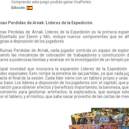
Comprando este juego podrás ganar OcaPoints.
Edición:
inas Perdidas de Arnak: Lideres de la Expedición
inas Perdidas de Arnak: Líderes de la Expedición es la primera expa
 Diseñado por Elwen y Min, incluye nuevos componentes que se añade
gicas a disposición de los jugadores.
Ruinas Perdidas de Arnak, cada jugador controla un equipo de explora
ando las mecánicas de colocación de trabajadores y construcción d
arse a poderosas bestias y avanzar en la investigación de un templo pe
ncipal novedad que incorpora la expansión Líderes de la Expedición
ades especiales. Esto rompe la simetría de las partidas, ya que cada ju
hasta el final de la sesión. Cada líder viene con un tablero propio y unas
go base. Los líderes a disposición de los jugadores son: el capitán, que
halcón para obtener efectos y beneficios importantes; la baronesa, que
ocimiento para gestionar artefactos; la exploradora, que aunque so
or el tablero; y el místico, que sabe sacar provecho de las cartas de mie