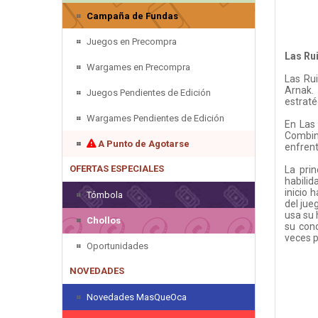
Campaña de Fundas
Juegos en Precompra
Las Ru
Wargames en Precompra
Las Ru
Arnak.
Juegos Pendientes de Edición
estraté
Wargames Pendientes de Edición
En Las 
Combin
A Punto de Agotarse
enfrent
OFERTAS ESPECIALES
La pri
habilid
inicio 
Tómbola
del jue
usa su 
Chollos
su con
veces p
Oportunidades
NOVEDADES
Novedades MasQueOca