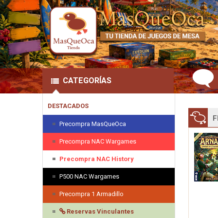
CATEGORÍAS
DESTACADOS
F
Precompra MasQueOca
Precompra NAC Wargames
Precompra NAC History
P500 NAC Wargames
Precompra 1 Armadillo
Reservas Vinculantes