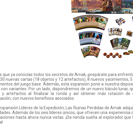
as que ya conocías todos los secretos de Arnak, ¡prepárate para enfrenta
 30 nuevas cartas (18 objetos y 12 artefactos), 8 nuevos yacimientos, 5
mentos del juego base. Además, esta expansión pone a nuestra disposi
l con variantes: Por un lado, dispondremos de un nuevo báculo lunar, q
s y artefactos al finalizar la ronda y así obtener más rotación de
gación, con nuevos beneficios asociados.
expansión Líderes de la Expedición, Las Ruinas Perdidas de Arnak ad
idades. Además de los seis líderes únicos, que ofrecen una experiencia 
ciones hasta ahora nunca vistas. ¡Da rienda suelta al explorador que l
a!