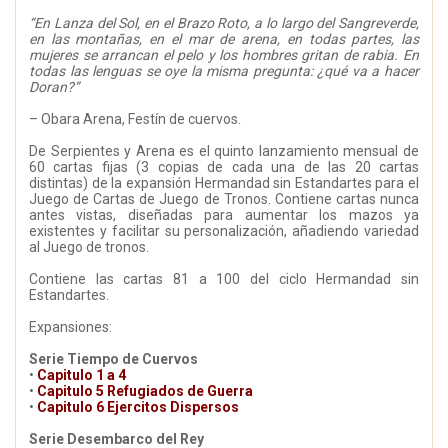
“En Lanza del Sol, en el Brazo Roto, a lo largo del Sangreverde,
en las montañas, en el mar de arena, en todas partes, las
mujeres se arrancan el pelo y los hombres gritan de rabia. En
todas las lenguas se oye la misma pregunta: ¿qué va a hacer
Doran?”
– Obara Arena, Festín de cuervos.
De Serpientes y Arena es el quinto lanzamiento mensual de
60 cartas fijas (3 copias de cada una de las 20 cartas
distintas) de la expansión Hermandad sin Estandartes para el
Juego de Cartas de Juego de Tronos. Contiene cartas nunca
antes vistas, diseñadas para aumentar los mazos ya
existentes y facilitar su personalización, añadiendo variedad
al Juego de tronos.
Contiene las cartas 81 a 100 del ciclo Hermandad sin
Estandartes.
Expansiones:
Serie Tiempo de Cuervos
•
Capitulo 1 a 4
•
Capitulo 5 Refugiados de Guerra
•
Capitulo 6 Ejercitos Dispersos
Serie Desembarco del Rey