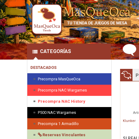
CATEGORÍAS
DESTACADOS
P
Precompra MasQueOca
Precompra NAC Wargames
Precompra NAC History
P500 NAC Wargames
Art
Klunker
Precompra 1 Armadillo
Reservas Vinculantes
SI REA