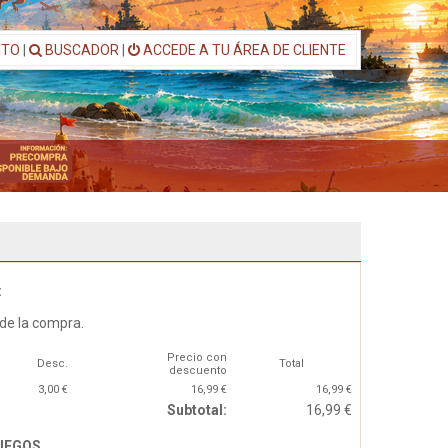
ITO
|
BUSCADOR
|
ACCEDE A TU ÁREA DE CLIENTE
:
 de la compra.
Precio con
Desc.
Total
descuento
3,00 €
16,99 €
16,99 €
Subtotal:
16,99 €
JUEGOS