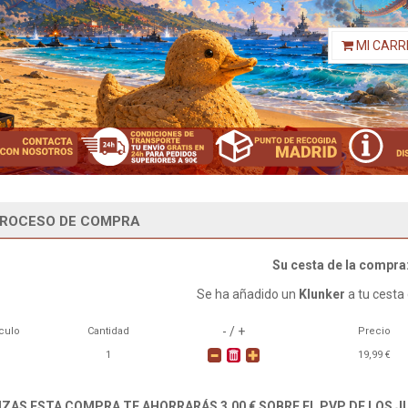
MI CARR
ROCESO DE COMPRA
Su cesta de la compra
Se ha añadido un
Klunker
a tu cesta
- / +
ículo
Cantidad
Precio
1
19,99 €
LIZAS ESTA COMPRA TE AHORRARÁS 3,00 € SOBRE EL PVP DE LOS 