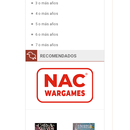
3 o más años
4 o más años
5 o más años
6 o más años
7 o más años
RECOMENDADOS