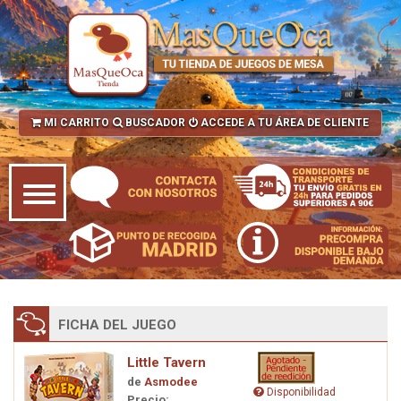
MI CARRITO
BUSCADOR
ACCEDE A TU ÁREA DE CLIENTE
FICHA DEL JUEGO
Little Tavern
de
Asmodee
Disponibilidad
Precio: