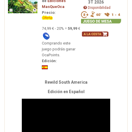
de
Ediciones
3T 2026
MasQueOca
Disponibilidad
Precio:
74,99 € - 20% =
59,99
€
Comprando este
juego podrás ganar
OcaPoints.
Edición:
Rewild South America
Edición en Español