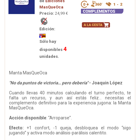
de
Ediciones
MasQueOca
Precio:
24,99 €
Edición:
Sólo hay
4
disponibles
unidades.
Manta MasQueOca
"No da puntos de victoria… pero debería"
- Joaquin López
Cuando llevas 40 minutos calculando el turno perfecto, te
falta un recurso, y aun así estás feliz… necesitas el
complemento definitivo para la experiencia jugona: la Manta
MasQueOca.
Acción disponible
: “Arroparse”.
Efecto:
+1 confort, -1 queja, desbloquea el modo “sigo
jugando” y activa modo análisis-parálisis calentito.