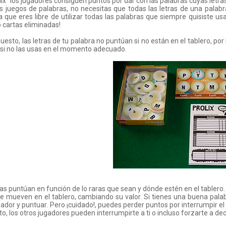
lix" los jugadores consiguen puntos por dar con las palabras cuyas letras 
s juegos de palabras, no necesitas que todas las letras de una palabra
ca que eres libre de utilizar todas las palabras que siempre quisiste u
o cartas eliminadas!
uesto, las letras de tu palabra no puntúan si no están en el tablero, por
si no las usas en el momento adecuado.
ras puntúan en función de lo raras que sean y dónde estén en el tablero. 
se mueven en el tablero, cambiando su valor. Si tienes una buena palab
gador y puntuar. Pero ¡cuidado!, puedes perder puntos por interrumpir el
o, los otros jugadores pueden interrumpirte a ti o incluso forzarte a de