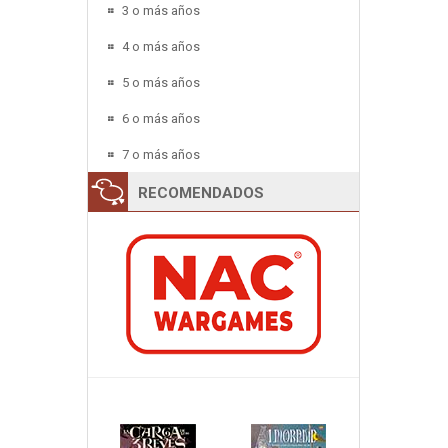
3 o más años
4 o más años
5 o más años
6 o más años
7 o más años
RECOMENDADOS