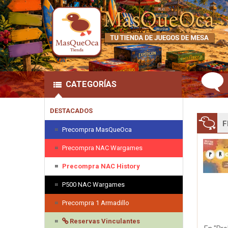
CATEGORÍAS
DESTACADOS
F
Precompra MasQueOca
Precompra NAC Wargames
Precompra NAC History
P500 NAC Wargames
Precompra 1 Armadillo
Reservas Vinculantes