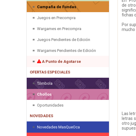
En "Pro
de otro
Campaña de Fundas
signifi
fichas 
Juegos en Precompra
Por sup
Wargames en Precompra
mucho 
Juegos Pendientes de Edición
Wargames Pendientes de Edición
A Punto de Agotarse
OFERTAS ESPECIALES
Tómbola
Chollos
Oportunidades
Las let
NOVEDADES
letras 
otro ju
Novedades MasQueOca
supuest