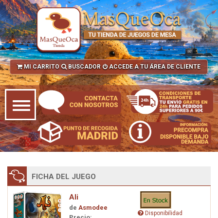
MI CARRITO
BUSCADOR
ACCEDE A TU ÁREA DE CLIENTE
FICHA DEL JUEGO
Ali
de
Asmodee
Disponibilidad
Precio: