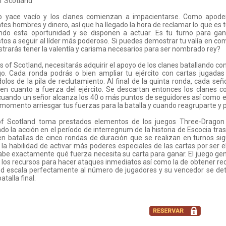
f Scotland
no yace vacío y los clanes comienzan a impacientarse. Como apoder
ntes hombres y dinero, así que ha llegado la hora de reclamar lo que es 
ndo esta oportunidad y se disponen a actuar. Es tu turno para gana
tos a seguir al líder más poderoso. Si puedes demostrar tu valía en comba
rarás tener la valentía y carisma necesarios para ser nombrado rey?
s of Scotland, necesitarás adquirir el apoyo de los clanes batallando co
go. Cada ronda podrás o bien ampliar tu ejército con cartas jugadas
olos de la pila de reclutamiento. Al final de la quinta ronda, cada se
en cuanto a fuerza del ejército. Se descartan entonces los clanes c
uando un señor alcanza los 40 o más puntos de seguidores así como el t
momento arriesgar tus fuerzas para la batalla y cuando reagruparte y pr
of Scotland toma prestados elementos de los juegos Three-Dragon
do la acción en el período de interregnum de la historia de Escocia tra
en batallas de cinco rondas de duración que se realizan en turnos sig
, la habilidad de activar más poderes especiales de las cartas por ser 
abe exactamente qué fuerza necesita su carta para ganar. El juego gene
 los recursos para hacer ataques inmediatos así como la de obtener rec
nd escala perfectamente al número de jugadores y su vencedor se det
batalla final.