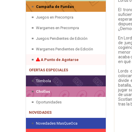
Lords o
Campaña de Fundas
El tro
suficie
Juegos en Precompra
espera
dispues
Wargames en Precompra
¿Demost
En Lord
Juegos Pendientes de Edición
de jue
cogiénd
Wargames Pendientes de Edición
menor 
acaba c
A Punto de Agotarse
en qué 
OFERTAS ESPECIALES
Lords 
colocan
divide 
Tómbola
batalla
jugar s
Chollos
de usar
Scotla
Oportunidades
tras la 
NOVEDADES
Novedades MasQueOca