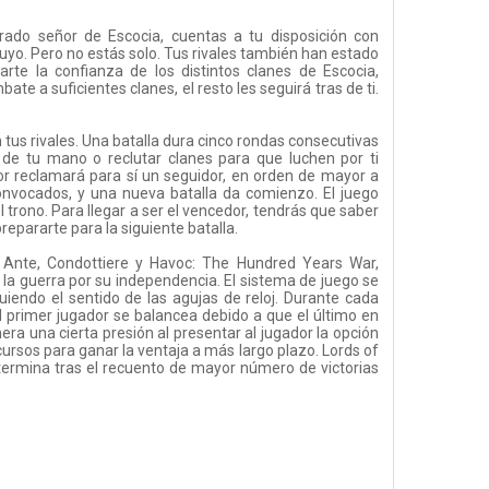
ado señor de Escocia, cuentas a tu disposición con
tuyo. Pero no estás solo. Tus rivales también han estado
rte la confianza de los distintos clanes de Escocia,
te a suficientes clanes, el resto les seguirá tras de ti.
n tus rivales. Una batalla dura cinco rondas consecutivas
 de tu mano o reclutar clanes para que luchen por ti
ñor reclamará para sí un seguidor, en orden de mayor a
onvocados, y una nueva batalla da comienzo. El juego
rono. Para llegar a ser el vencedor, tendrás que saber
epararte para la siguiente batalla.
 Ante, Condottiere y Havoc: The Hundred Years War,
s la guerra por su independencia. El sistema de juego se
uiendo el sentido de las agujas de reloj. Durante cada
el primer jugador se balancea debido a que el último en
ra una cierta presión al presentar al jugador la opción
ursos para ganar la ventaja a más largo plazo. Lords of
ermina tras el recuento de mayor número de victorias