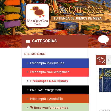
CATEGORÍAS
DESTACADOS
F
Precompra MasQueOca
Precompra NAC Wargames
Precompra NAC History
P500 NAC Wargames
Precompra 1 Armadillo
Reservas Vinculantes