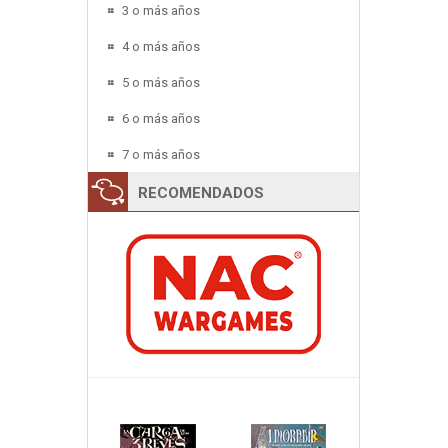
3 o más años
4 o más años
5 o más años
6 o más años
7 o más años
RECOMENDADOS