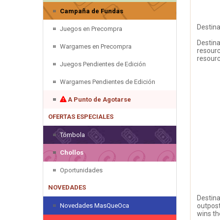
Campaña de Fundas
Destin
Juegos en Precompra
Destina
Wargames en Precompra
resourc
resourc
Juegos Pendientes de Edición
Wargames Pendientes de Edición
A Punto de Agotarse
OFERTAS ESPECIALES
Tómbola
Chollos
Oportunidades
NOVEDADES
Destina
Novedades MasQueOca
outpost
wins t