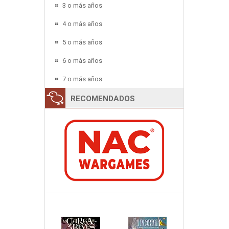
3 o más años
4 o más años
5 o más años
6 o más años
7 o más años
RECOMENDADOS