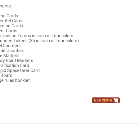
ents:
ame Cards.
yer Aid Cards
cation Cards
ent Cards
struction Teams in each of four colors
ooden Tokens (35 in each of four colors)
el Counters
edit Counters
me Markers
tory Point Markers
rsification Card
repid Spacefarer Card
 Board
ge rules booklet