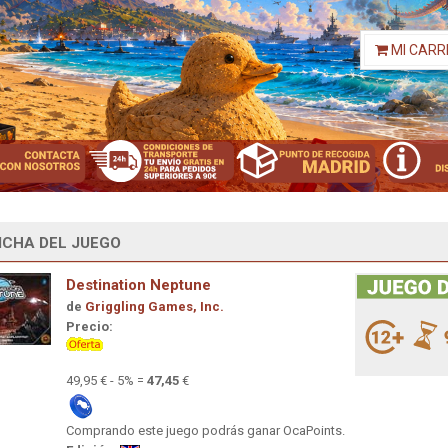
MI CARR
ICHA DEL JUEGO
Destination Neptune
de
Griggling Games, Inc.
Precio:
49,95 € - 5% =
47,45
€
Comprando este juego podrás ganar OcaPoints.