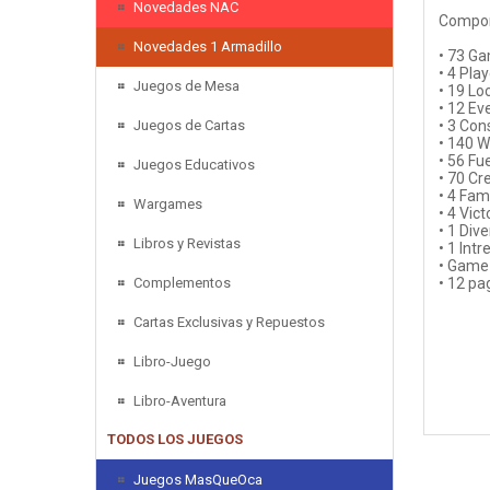
Novedades NAC
Compon
Novedades 1 Armadillo
• 73 G
• 4 Pla
Juegos de Mesa
• 19 Lo
• 12 Ev
Juegos de Cartas
• 3 Con
• 140 W
• 56 Fu
Juegos Educativos
• 70 Cr
• 4 Fa
Wargames
• 4 Vic
• 1 Dive
Libros y Revistas
• 1 Int
• Game
Complementos
• 12 pa
Cartas Exclusivas y Repuestos
Libro-Juego
Libro-Aventura
TODOS LOS JUEGOS
Juegos MasQueOca