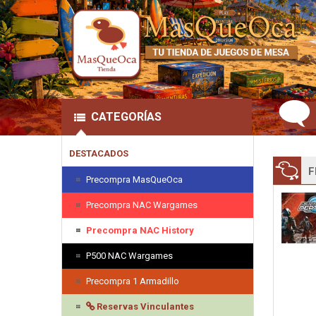
CATEGORÍAS
DESTACADOS
F
Precompra MasQueOca
Precompra NAC Wargames
Precompra NAC History
P500 NAC Wargames
Precompra 1 Armadillo
Reservas Vinculantes