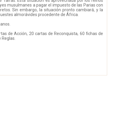
de Taifas. Esta situación es aprovechada por los reinos
reyes musulmanes a pagar el impuesto de las Parias con
cretos. Sin embargo, la situación pronto cambiará, y la
 huestes almorávides procedente de África.
ianos.
artas de Acción, 20 cartas de Reconquista, 60 fichas de
e Reglas.