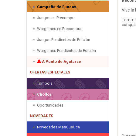
Reconq
Campaña de Fundas
Vive la
Juegos en Precompra
Toma el
conquis
Wargames en Precompra
Juegos Pendientes de Edición
Wargames Pendientes de Edición
A Punto de Agotarse
OFERTAS ESPECIALES
Tómbola
Chollos
Oportunidades
NOVEDADES
Novedades MasQueOca