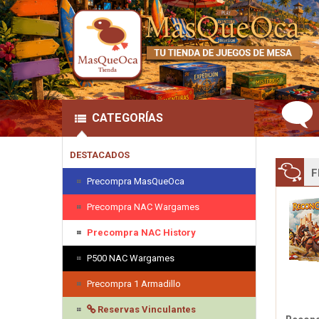
CATEGORÍAS
DESTACADOS
F
Precompra MasQueOca
Precompra NAC Wargames
Precompra NAC History
P500 NAC Wargames
Precompra 1 Armadillo
Reservas Vinculantes