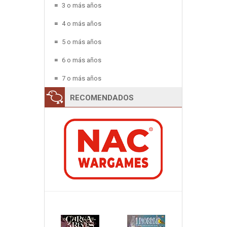
3 o más años
4 o más años
5 o más años
6 o más años
7 o más años
RECOMENDADOS