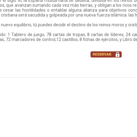
 el siglo XI, la España musulmana se debilita, dividida en los reinos 
nos, que avanzan sumando cada vez más tierras, y obligan a los ricos 
de cesar las hostilidades o entablar alguna alianza para objetivos con
cristiana será sacudida y golpeada por una nueva fuerza islámica: las
 nuevo equilibrio, tú puedes decidir el destino de los reinos moros y crist
do: 1 Tablero de juego, 78 cartas de tropas, 8 cartas de líderes, 24 c
, 72 marcadores de control,12 castillos, 8 fichas de ejércitos, y Libro d