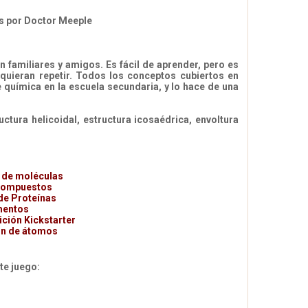
as por Doctor Meeple
n familiares y amigos. Es fácil de aprender, pero es
quieran repetir. Todos los conceptos cubiertos en
química en la escuela secundaria, y lo hace de una
ctura helicoidal, estructura icosaédrica, envoltura
 de moléculas
 compuestos
de Proteínas
ementos
ición Kickstarter
ón de átomos
e juego: