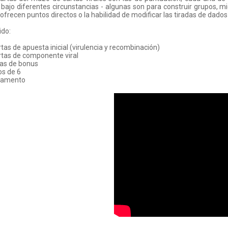
bajo diferentes circunstancias - algunas son para construir grupos, mi
 ofrecen puntos directos o la habilidad de modificar las tiradas de dado
ido:
rtas de apuesta inicial (virulencia y recombinación)
rtas de componente viral
tas de bonus
os de 6
glamento