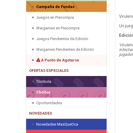
Campaña de Fundas
Virulen
Juegos en Precompra
Un jueg
Wargames en Precompra
Edició
Juegos Pendientes de Edición
Virulen
Wargames Pendientes de Edición
infecta
jugador
A Punto de Agotarse
OFERTAS ESPECIALES
Tómbola
Chollos
Oportunidades
NOVEDADES
Novedades MasQueOca