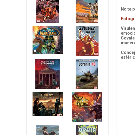
No te 
Fotogr
Virule
emocio
Covale
manera 
Concep
esféric