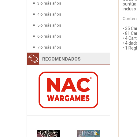
3 o más años
puntúa 
incluso
4 o más años
Conten
5 o más años
• 35 Ca
• 81 Ca
6 o más años
• 4 Car
• 4 dad
7 o más años
• 1 Re
RECOMENDADOS