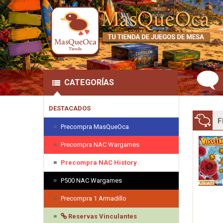
CATEGORÍAS
DESTACADOS
F
Precompra MasQueOca
Precompra NAC Wargames
Precompra NAC History
P500 NAC Wargames
Precompra 1 Armadillo
Reservas Vinculantes