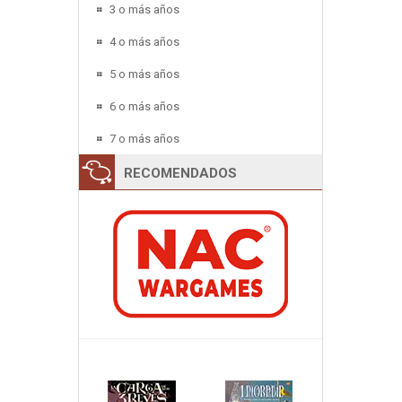
3 o más años
4 o más años
5 o más años
6 o más años
7 o más años
RECOMENDADOS