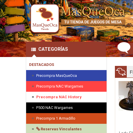
CATEGORÍAS
DESTACADOS
F
Precompra MasQueOca
Precompra NAC Wargames
Precompra NAC History
P500 NAC Wargames
Precompra 1 Armadillo
Reservas Vinculantes