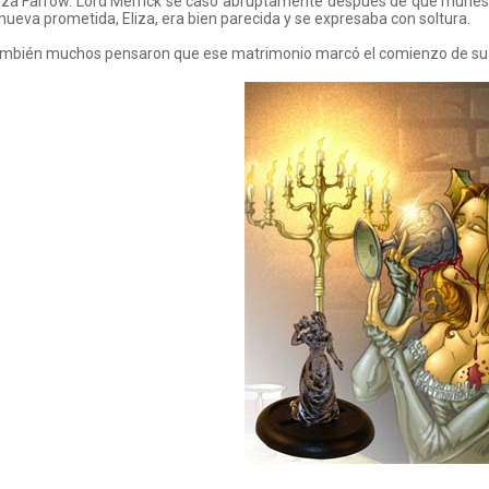
iza Farrow. Lord Merrick se casó abruptamente después de que muriese
nueva prometida, Eliza, era bien parecida y se expresaba con soltura.
ambién muchos pensaron que ese matrimonio marcó el comienzo de su p