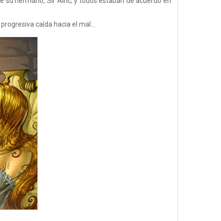
 su hermano, Sir Alric, y todos estaban de acuerdo en
rogresiva caída hacia el mal…