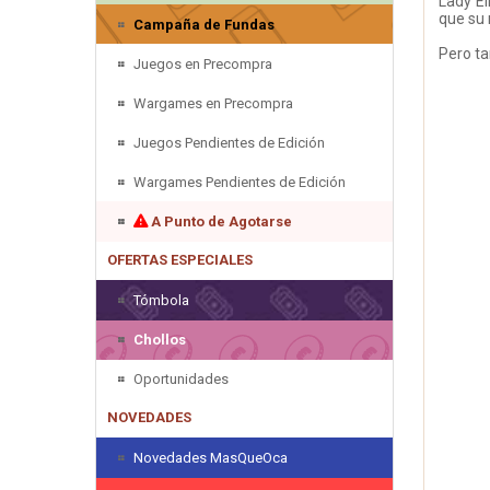
Lady El
que su 
Campaña de Fundas
Pero t
Juegos en Precompra
Wargames en Precompra
Juegos Pendientes de Edición
Wargames Pendientes de Edición
A Punto de Agotarse
OFERTAS ESPECIALES
Tómbola
Chollos
Oportunidades
NOVEDADES
Novedades MasQueOca