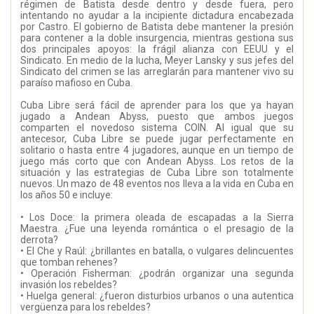
régimen de Batista desde dentro y desde fuera, pero
intentando no ayudar a la incipiente dictadura encabezada
por Castro. El gobierno de Batista debe mantener la presión
para contener a la doble insurgencia, mientras gestiona sus
dos principales apoyos: la frágil alianza con EEUU y el
Sindicato. En medio de la lucha, Meyer Lansky y sus jefes del
Sindicato del crimen se las arreglarán para mantener vivo su
paraíso mafioso en Cuba.
Cuba Libre será fácil de aprender para los que ya hayan
jugado a Andean Abyss, puesto que ambos juegos
comparten el novedoso sistema COIN. Al igual que su
antecesor, Cuba Libre se puede jugar perfectamente en
solitario o hasta entre 4 jugadores, aunque en un tiempo de
juego más corto que con Andean Abyss. Los retos de la
situación y las estrategias de Cuba Libre son totalmente
nuevos. Un mazo de 48 eventos nos lleva a la vida en Cuba en
los años 50 e incluye:
• Los Doce: la primera oleada de escapadas a la Sierra
Maestra. ¿Fue una leyenda romántica o el presagio de la
derrota?
• El Che y Raúl: ¿brillantes en batalla, o vulgares delincuentes
que tomban rehenes?
• Operación Fisherman: ¿podrán organizar una segunda
invasión los rebeldes?
• Huelga general: ¿fueron disturbios urbanos o una autentica
vergüenza para los rebeldes?