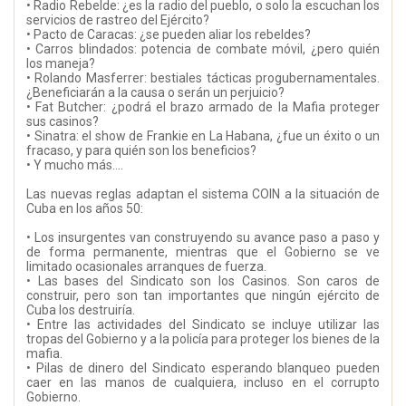
• Radio Rebelde: ¿es la radio del pueblo, o solo la escuchan los
servicios de rastreo del Ejército?
• Pacto de Caracas: ¿se pueden aliar los rebeldes?
• Carros blindados: potencia de combate móvil, ¿pero quién
los maneja?
• Rolando Masferrer: bestiales tácticas progubernamentales.
¿Beneficiarán a la causa o serán un perjuicio?
• Fat Butcher: ¿podrá el brazo armado de la Mafia proteger
sus casinos?
• Sinatra: el show de Frankie en La Habana, ¿fue un éxito o un
fracaso, y para quién son los beneficios?
• Y mucho más….
Las nuevas reglas adaptan el sistema COIN a la situación de
Cuba en los años 50:
• Los insurgentes van construyendo su avance paso a paso y
de forma permanente, mientras que el Gobierno se ve
limitado ocasionales arranques de fuerza.
• Las bases del Sindicato son los Casinos. Son caros de
construir, pero son tan importantes que ningún ejército de
Cuba los destruiría.
• Entre las actividades del Sindicato se incluye utilizar las
tropas del Gobierno y a la policía para proteger los bienes de la
mafia.
• Pilas de dinero del Sindicato esperando blanqueo pueden
caer en las manos de cualquiera, incluso en el corrupto
Gobierno.