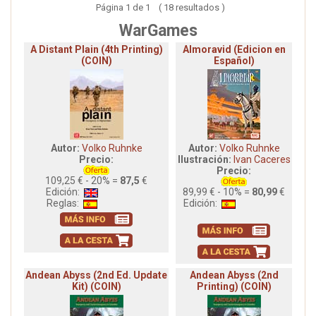
Página 1 de 1 ( 18 resultados )
WarGames
A Distant Plain (4th Printing)
Almoravid (Edicion en
(COIN)
Español)
Autor:
Volko Ruhnke
Autor:
Volko Ruhnke
Precio:
Ilustración:
Ivan Caceres
Precio:
109,25 € - 20% =
87,5
€
Edición:
89,99 € - 10% =
80,99
€
Reglas:
Edición:
Andean Abyss (2nd Ed. Update
Andean Abyss (2nd
Kit) (COIN)
Printing) (COIN)