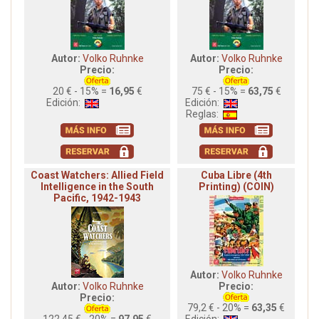
Autor:
Volko Ruhnke
Autor:
Volko Ruhnke
Precio:
Precio:
20 € - 15% =
16,95
€
75 € - 15% =
63,75
€
Edición:
Edición:
Reglas:
Coast Watchers: Allied Field
Cuba Libre (4th
Intelligence in the South
Printing) (COIN)
Pacific, 1942-1943
Autor:
Volko Ruhnke
Autor:
Volko Ruhnke
Precio:
Precio:
79,2 € - 20% =
63,35
€