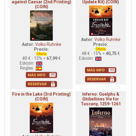
against Caesar (2nd Printing)
Update Kit) (COIN)
(COIN)
Autor:
Volko Ruhnke
Autor:
Volko Ruhnke
Precio:
Precio:
48 € - 15% =
40,75
€
80 € - 15% =
67,99
€
Edición:
Edición:
Reglas:
Fire in the Lake (3rd Printing)
Inferno: Guelphs &
(COIN)
Ghibellines Vie for
Tuscany, 1259-1261