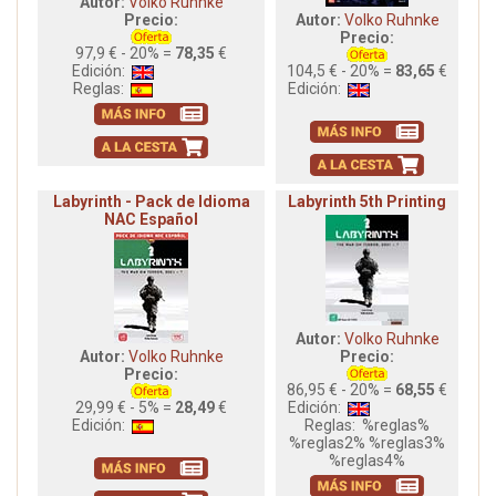
Autor:
Volko Ruhnke
Precio:
Autor:
Volko Ruhnke
Precio:
97,9 € - 20% =
78,35
€
Edición:
104,5 € - 20% =
83,65
€
Reglas:
Edición:
Labyrinth - Pack de Idioma
Labyrinth 5th Printing
NAC Español
Autor:
Volko Ruhnke
Autor:
Volko Ruhnke
Precio:
Precio:
86,95 € - 20% =
68,55
€
29,99 € - 5% =
28,49
€
Edición:
Edición:
Reglas:
%reglas%
%reglas2% %reglas3%
%reglas4%