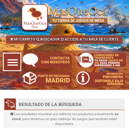
MI CARRITO
BUSCADOR
ACCEDE A TU ÁREA DE CLIENTE
RESULTADO DE LA BÚSQUEDA
Los resultados muestran por defecto los productos actualmente
en
stock
, pero tenemos un gran catálogo de juegos que también están
disponibles.