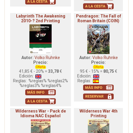
Labyrinth The Awakening
Pendragon: The Fall of
2010-? 2nd Printing
Roman Britain (COIN)
Autor:
Volko Ruhnke
Autor:
Volko Ruhnke
Precio:
Precio:
41,85 € - 20% =
33,78
€
95 € - 15% =
80,75
€
Edición:
Edición:
Reglas:
%reglas% %reglas2%
Reglas:
%reglas3% %reglas4%
Wilderness War - Pack de
Wilderness War 4th
Idioma NAC Español
Printing