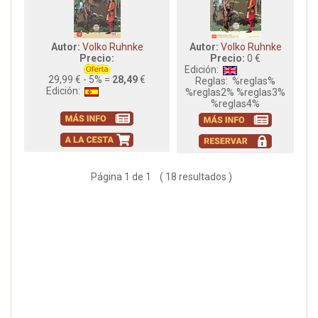
Autor:
Volko Ruhnke
Autor:
Volko Ruhnke
Precio:
Precio:
0 €
Edición:
29,99 € - 5% =
28,49
€
Reglas:
%reglas%
Edición:
%reglas2% %reglas3%
%reglas4%
Página 1 de 1 ( 18 resultados )