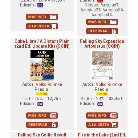
122,45 € - 20% =
97,95
€
Edición:
Edición:
Reglas:
%reglas%
%reglas2% %reglas3%
%reglas4%
Cuba Libre / A Distant Plain
Falling Sky Expansion
(2nd Ed. Update Kit) (COIN)
Ariovistus (COIN)
Autor:
Volko Ruhnke
Autor:
Volko Ruhnke
Precio:
Precio:
15 € - 15% =
12,75
€
41,8 € - 20% =
33,45
€
Edición:
Edición:
Falling Sky Gallic Revolt
Fire in the Lake (2nd Ed.