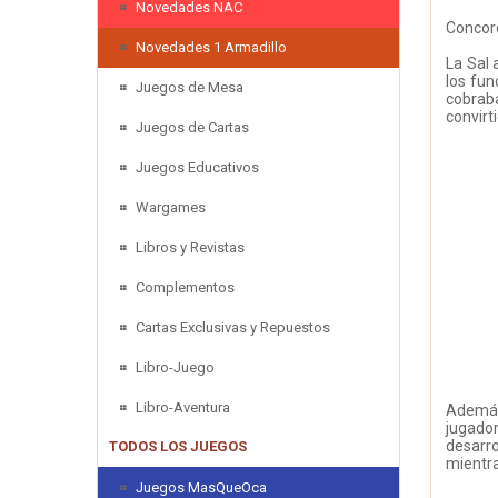
Novedades NAC
Concord
Novedades 1 Armadillo
La Sal 
los fun
Juegos de Mesa
cobraba
convirt
Juegos de Cartas
Juegos Educativos
Wargames
Libros y Revistas
Complementos
Cartas Exclusivas y Repuestos
Libro-Juego
Libro-Aventura
Además
jugado
desarro
TODOS LOS JUEGOS
mientra
Juegos MasQueOca