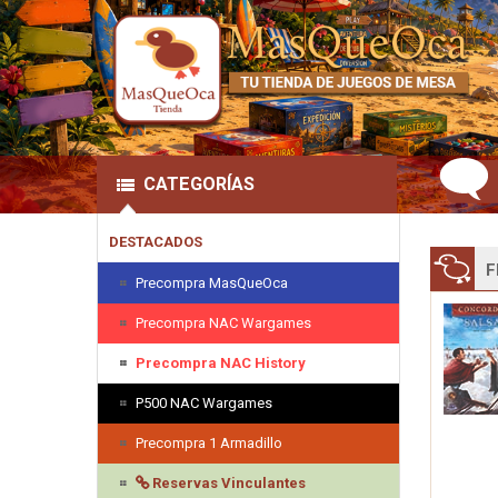
CATEGORÍAS
DESTACADOS
F
Precompra MasQueOca
Precompra NAC Wargames
Precompra NAC History
P500 NAC Wargames
Precompra 1 Armadillo
Reservas Vinculantes