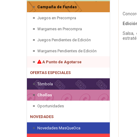
Campaña de Fundas
Concord
Juegos en Precompra
Edició
Wargames en Precompra
Salsa,
estraté
Juegos Pendientes de Edición
Wargames Pendientes de Edición
A Punto de Agotarse
OFERTAS ESPECIALES
Tómbola
Chollos
Oportunidades
NOVEDADES
Novedades MasQueOca