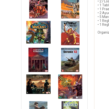
• 27 Lo
• 1 Tab
• 1 Pr
• 2 Ayu
• 5 Ma
• 1 Re
• 1 Re
Organiz