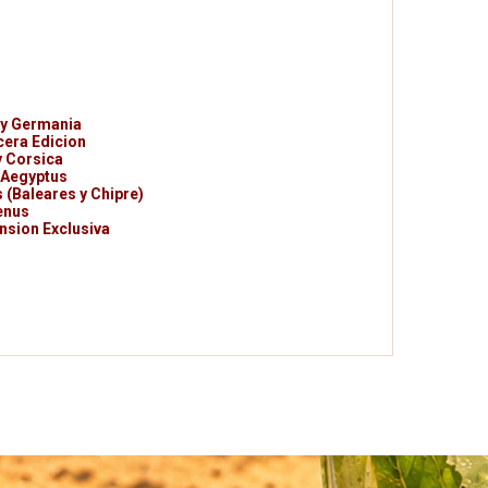
 y Germania
cera Edicion
y Corsica
 Aegyptus
 (Baleares y Chipre)
enus
nsion Exclusiva