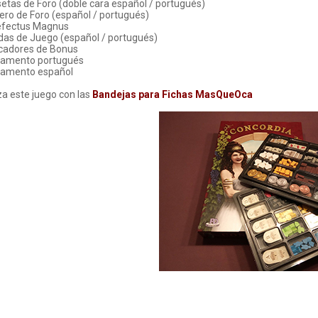
setas de Foro (doble cara español / portugués)
lero de Foro (español / portugués)
aefectus Magnus
das de Juego (español / portugués)
rcadores de Bonus
glamento portugués
glamento español
a este juego con las
Bandejas para Fichas MasQueOca