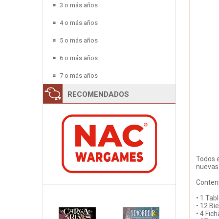
3 o más años
4 o más años
5 o más años
6 o más años
7 o más años
RECOMENDADOS
Todos e
nuevas 
Conten
• 1 Tab
• 12 Bi
• 4 Fic