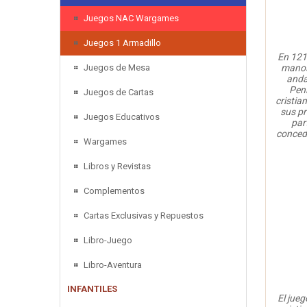
Juegos NAC Wargames
Juegos 1 Armadillo
En 121
Juegos de Mesa
manos
andal
Pení
Juegos de Cartas
cristia
sus pr
Juegos Educativos
par
concede
Wargames
Libros y Revistas
Complementos
Cartas Exclusivas y Repuestos
Libro-Juego
Libro-Aventura
INFANTILES
El jueg