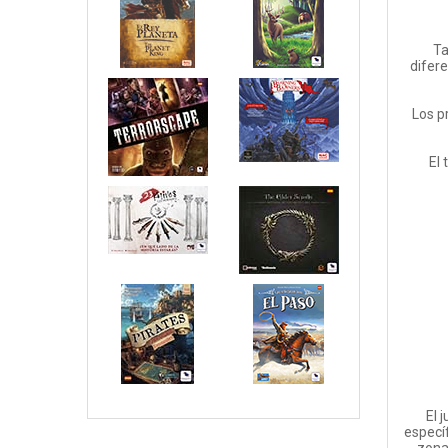
Ta
difere
Los p
El 
El 
específ
zona