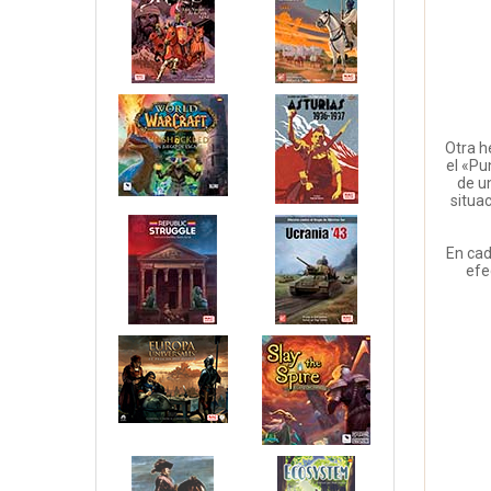
Otra h
el «Pu
de un
situac
En cad
efe