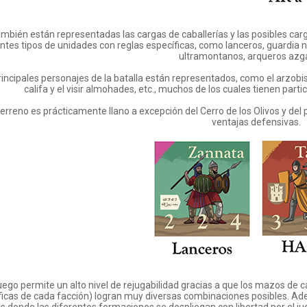
mbién están representadas las cargas de caballerías y las posibles car
ntes tipos de unidades con reglas específicas, como lanceros, guardia n
ultramontanos, arqueros azga
rincipales personajes de la batalla están representados, como el arzobis
califa y el visir almohades, etc., muchos de los cuales tienen par
terreno es prácticamente llano a excepción del Cerro de los Olivos y de
ventajas defensivas.
juego permite un alto nivel de rejugabilidad gracias a que los mazos de 
icas de cada facción) logran muy diversas combinaciones posibles. Adem
s donde las diferentes formaciones se despliegan con libertad por el ju