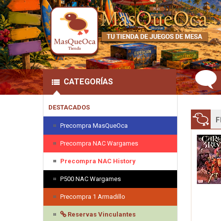
CATEGORÍAS
DESTACADOS
F
Precompra MasQueOca
Precompra NAC Wargames
Precompra NAC History
P500 NAC Wargames
Precompra 1 Armadillo
Reservas Vinculantes