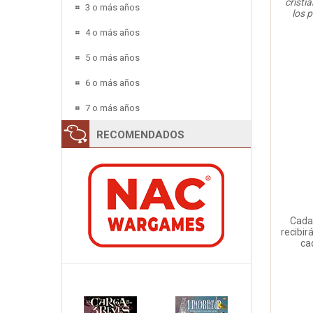
cristi
3 o más años
los p
4 o más años
5 o más años
6 o más años
7 o más años
RECOMENDADOS
Cada 
recibir
ca