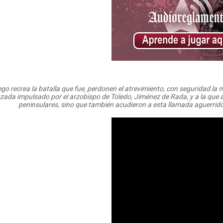
ego recrea la batalla que fue, perdonen el atrevimiento, con seguridad la
zada impulsado por el arzobispo de Toledo, Jiménez de Rada, y a la que ac
peninsulares, sino que también acudieron a esta llamada aguerrido