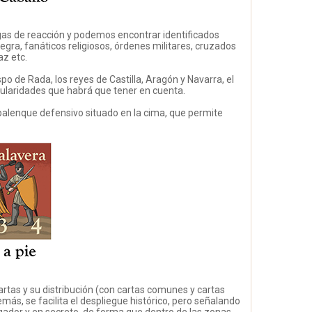
gas de reacción y podemos encontrar identificados
egra, fanáticos religiosos, órdenes militares, cruzados
z etc.
po de Rada, los reyes de Castilla, Aragón y Navarra, el
ticularidades que habrá que tener en cuenta.
l palenque defensivo situado en la cima, que permite
cartas y su distribución (con cartas comunes y cartas
ás, se facilita el despliegue histórico, pero señalando
gador y en secreto, de forma que dentro de las zonas