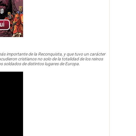
 más importante de la Reconquista, y que tuvo un carácter
udieron cristianos no solo de la totalidad de los reinos
s soldados de distintos lugares de Europa.