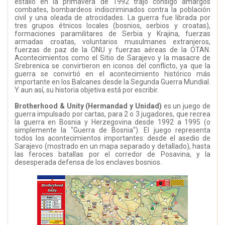
estalló en la primavera de 1992 trajo consigo amargos
combates, bombardeos indiscriminados contra la población
civil y una oleada de atrocidades. La guerra fue librada por
tres grupos étnicos locales (bosnios, serbios y croatas),
formaciones paramilitares de Serbia y Krajina, fuerzas
armadas croatas, voluntarios musulmanes extranjeros,
fuerzas de paz de la ONU y fuerzas aéreas de la OTAN.
Acontecimientos como el Sitio de Sarajevo y la masacre de
Srebrenica se convirtieron en iconos del conflicto, ya que la
guerra se convirtió en el acontecimiento histórico más
importante en los Balcanes desde la Segunda Guerra Mundial.
Y aun así, su historia objetiva está por escribir.
Brotherhood & Unity (Hermandad y Unidad)
es un juego de
guerra impulsado por cartas, para 2 o 3 jugadores, que recrea
la guerra en Bosnia y Herzegovina desde 1992 a 1995 (o
simplemente la "Guerra de Bosnia"). El juego representa
todos los acontecimientos importantes: desde el asedio de
Sarajevo (mostrado en un mapa separado y detallado), hasta
las feroces batallas por el corredor de Posavina, y la
desesperada defensa de los enclaves bosnios.