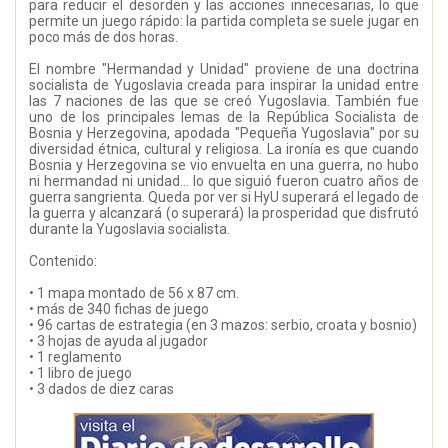
para reducir el desorden y las acciones innecesarias, lo que
permite un juego rápido: la partida completa se suele jugar en
poco más de dos horas.
El nombre "Hermandad y Unidad" proviene de una doctrina
socialista de Yugoslavia creada para inspirar la unidad entre
las 7 naciones de las que se creó Yugoslavia. También fue
uno de los principales lemas de la República Socialista de
Bosnia y Herzegovina, apodada "Pequeña Yugoslavia" por su
diversidad étnica, cultural y religiosa. La ironía es que cuando
Bosnia y Herzegovina se vio envuelta en una guerra, no hubo
ni hermandad ni unidad... lo que siguió fueron cuatro años de
guerra sangrienta. Queda por ver si HyU superará el legado de
la guerra y alcanzará (o superará) la prosperidad que disfrutó
durante la Yugoslavia socialista.
Contenido:
• 1 mapa montado de 56 x 87 cm.
• más de 340 fichas de juego
• 96 cartas de estrategia (en 3 mazos: serbio, croata y bosnio)
• 3 hojas de ayuda al jugador
• 1 reglamento
• 1 libro de juego
• 3 dados de diez caras