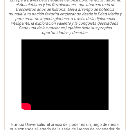
Europa a través de las edades del Descubrimiento, la Reforma,
el Absolutismo y las Revoluciones - que abarcan más de
trescientos años de historia. Eleva al rango de potencia
mundial a tu nación favorita empezando desde la Edad Media y
para crear un imperio glorioso, a través de la diplomacia
inteligente, la exploración valiente y la conquista despiadada.
Cada una de las naciones jugables tiene sus propias
oportunidades y desafíos.
Europa Universalis: el precio del poder es un juego de mesa
que expande el legado de la serie de juegos de ordenador de