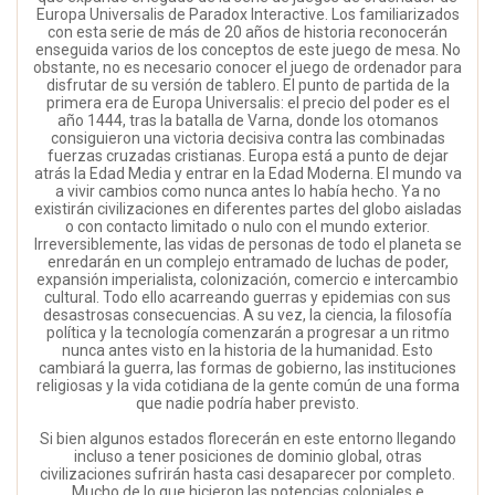
Europa Universalis de Paradox Interactive. Los familiarizados
con esta serie de más de 20 años de historia reconocerán
enseguida varios de los conceptos de este juego de mesa. No
obstante, no es necesario conocer el juego de ordenador para
disfrutar de su versión de tablero. El punto de partida de la
primera era de Europa Universalis: el precio del poder es el
año 1444, tras la batalla de Varna, donde los otomanos
consiguieron una victoria decisiva contra las combinadas
fuerzas cruzadas cristianas. Europa está a punto de dejar
atrás la Edad Media y entrar en la Edad Moderna. El mundo va
a vivir cambios como nunca antes lo había hecho. Ya no
existirán civilizaciones en diferentes partes del globo aisladas
o con contacto limitado o nulo con el mundo exterior.
Irreversiblemente, las vidas de personas de todo el planeta se
enredarán en un complejo entramado de luchas de poder,
expansión imperialista, colonización, comercio e intercambio
cultural. Todo ello acarreando guerras y epidemias con sus
desastrosas consecuencias. A su vez, la ciencia, la filosofía
política y la tecnología comenzarán a progresar a un ritmo
nunca antes visto en la historia de la humanidad. Esto
cambiará la guerra, las formas de gobierno, las instituciones
religiosas y la vida cotidiana de la gente común de una forma
que nadie podría haber previsto.
Si bien algunos estados florecerán en este entorno llegando
incluso a tener posiciones de dominio global, otras
civilizaciones sufrirán hasta casi desaparecer por completo.
Mucho de lo que hicieron las potencias coloniales e