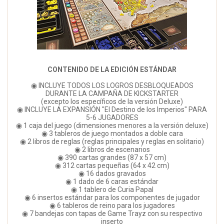
CONTENIDO DE LA EDICIÓN ESTÁNDAR
◉ INCLUYE TODOS LOS LOGROS DESBLOQUEADOS
DURANTE LA CAMPAÑA DE KICKSTARTER
(excepto los específicos de la versión Deluxe)
◉ INCLUYE LA EXPANSIÓN "El Destino de los Imperios" PARA
5-6 JUGADORES
◉ 1 caja del juego (dimensiones menores a la versión deluxe)
◉ 3 tableros de juego montados a doble cara
◉ 2 libros de reglas (reglas principales y reglas en solitario)
◉ 2 libros de escenarios
◉ 390 cartas grandes (87 x 57 cm)
◉ 312 cartas pequeñas (64 x 42 cm)
◉ 16 dados gravados
◉ 1 dado de 6 caras estándar
◉ 1 tablero de Curia Papal
◉ 6 insertos estándar para los componentes de jugador
◉ 6 tableros de reino para los jugadores
◉ 7 bandejas con tapas de Game Trayz con su respectivo
inserto