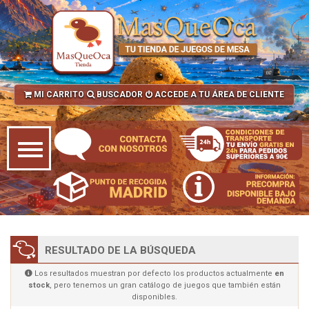
MI CARRITO
BUSCADOR
ACCEDE A TU ÁREA DE CLIENTE
RESULTADO DE LA BÚSQUEDA
Los resultados muestran por defecto los productos actualmente
en
stock
, pero tenemos un gran catálogo de juegos que también están
disponibles.