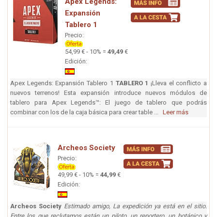
Apex Legends:
Expansión
Tablero 1
Precio:
54,99 € - 10% =
49,49
€
Edición:
Apex Legends: Expansión Tablero 1
TABLERO 1
¡Lleva el conflicto a
nuevos terrenos! Esta expansión introduce nuevos módulos de
tablero para Apex Legends™: El juego de tablero que podrás
combinar con los de la caja básica para crear table ...
Leer más
Archeos Society
Precio:
49,99 € - 10% =
44,99
€
Edición:
Archeos Society
Estimado amigo, La expedición ya está en el sitio.
Entre los que reclutamos están un piloto, un reportero, un botánico y