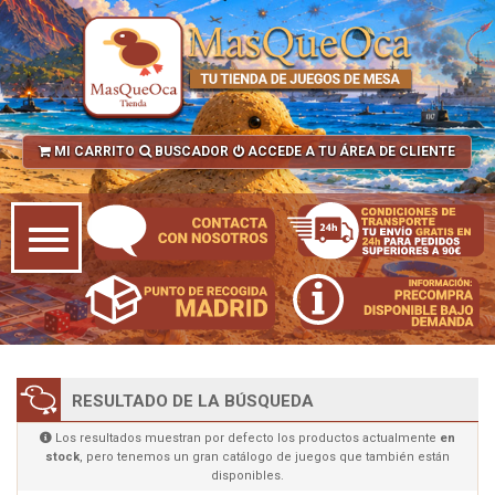
MI CARRITO
BUSCADOR
ACCEDE A TU ÁREA DE CLIENTE
RESULTADO DE LA BÚSQUEDA
Los resultados muestran por defecto los productos actualmente
en
stock
, pero tenemos un gran catálogo de juegos que también están
disponibles.