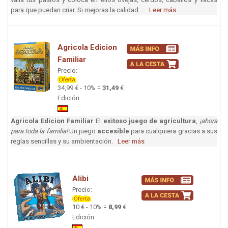
para que puedan criar. Si mejoras la calidad ...
Leer más
Agricola Edicion
Familiar
Precio:
34,99 € - 10% =
31,49
€
Edición:
Agricola Edicion Familiar
El
exitoso juego de agricultura
,
¡ahora
para toda la familia!
Un juego
accesible
para cualquiera gracias a sus
reglas sencillas y su ambientación.
Leer más
Alibi
Precio:
10 € - 10% =
8,99
€
Edición: