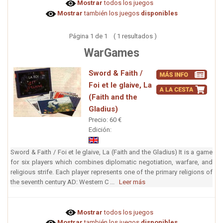
Mostrar
todos los juegos
Mostrar
también los juegos
disponibles
Página 1 de 1 ( 1 resultados )
WarGames
Sword & Faith /
Foi et le glaive, La
(Faith and the
Gladius)
Precio: 60 €
Edición:
Sword & Faith / Foi et le glaive, La (Faith and the Gladius) It is a game
for six players which combines diplomatic negotiation, warfare, and
religious strife. Each player represents one of the primary religions of
the seventh century AD: Western C ...
Leer más
Mostrar
todos los juegos
Mostrar
también los juegos
disponibles