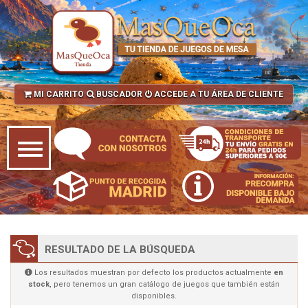
MI CARRITO
BUSCADOR
ACCEDE A TU ÁREA DE CLIENTE
RESULTADO DE LA BÚSQUEDA
Los resultados muestran por defecto los productos actualmente
en
stock
, pero tenemos un gran catálogo de juegos que también están
disponibles.