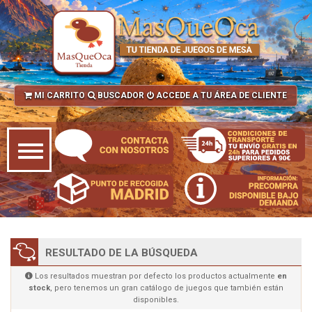
MI CARRITO
BUSCADOR
ACCEDE A TU ÁREA DE CLIENTE
RESULTADO DE LA BÚSQUEDA
Los resultados muestran por defecto los productos actualmente
en
stock
, pero tenemos un gran catálogo de juegos que también están
disponibles.