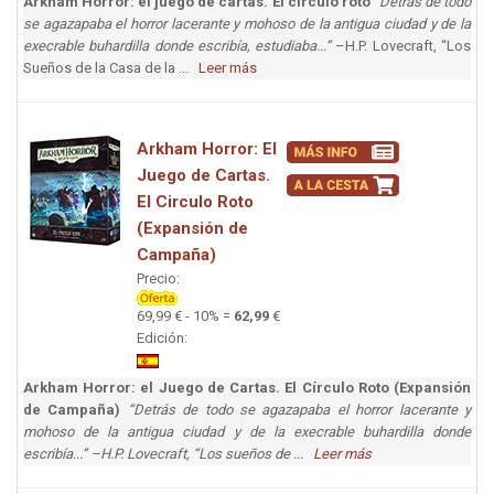
Arkham Horror: el juego de cartas. El circulo roto
“Detrás de todo
se agazapaba el horror lacerante y mohoso de la antigua ciudad y de la
execrable buhardilla donde escribía, estudiaba...”
–H.P. Lovecraft, “Los
Sueños de la Casa de la ...
Leer más
Arkham Horror: El
Juego de Cartas.
El Circulo Roto
(Expansión de
Campaña)
Precio:
69,99 € - 10% =
62,99
€
Edición:
Arkham Horror: el Juego de Cartas. El Círculo Roto (Expansión
de Campaña)
“Detrás de todo se agazapaba el horror lacerante y
mohoso de la antigua ciudad y de la execrable buhardilla donde
escribía...” –H.P. Lovecraft, “Los sueños de ...
Leer más