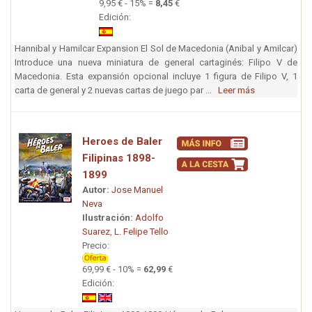
9,95 € - 15% =
8,45
€
Edición:
Hannibal y Hamilcar Expansion El Sol de Macedonia (Anibal y Amilcar)
Introduce una nueva miniatura de general cartaginés: Filipo V de
Macedonia. Esta expansión opcional incluye 1 figura de Filipo V, 1
carta de general y 2 nuevas cartas de juego par ...
Leer más
Heroes de Baler
Filipinas 1898-
1899
Autor:
Jose Manuel
Neva
Ilustración:
Adolfo
Suarez
,
L. Felipe Tello
Precio:
69,99 € - 10% =
62,99
€
Edición: