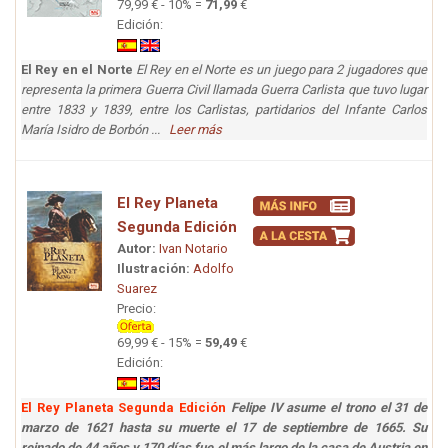
79,99 € - 10% =
71,99
€
Edición:
El Rey en el Norte
El Rey en el Norte es un juego para 2 jugadores que
representa la primera Guerra Civil llamada Guerra Carlista que tuvo lugar
entre 1833 y 1839, entre los Carlistas, partidarios del Infante Carlos
María Isidro de Borbón ...
Leer más
El Rey Planeta
Segunda Edición
Autor:
Ivan Notario
Ilustración:
Adolfo
Suarez
Precio:
69,99 € - 15% =
59,49
€
Edición:
El Rey Planeta Segunda Edición
Felipe IV asume el trono el 31 de
marzo de 1621 hasta su muerte el 17 de septiembre de 1665. Su
reinado de 44 años y 170 días fue el más largo de la casa de Austria en