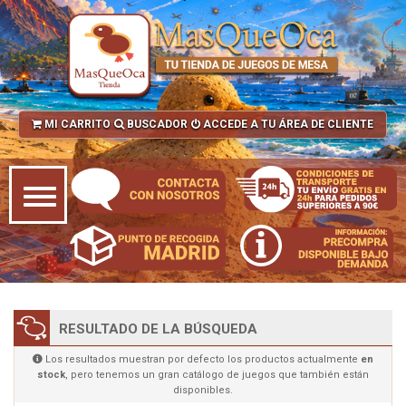
MI CARRITO
BUSCADOR
ACCEDE A TU ÁREA DE CLIENTE
RESULTADO DE LA BÚSQUEDA
Los resultados muestran por defecto los productos actualmente
en
stock
, pero tenemos un gran catálogo de juegos que también están
disponibles.