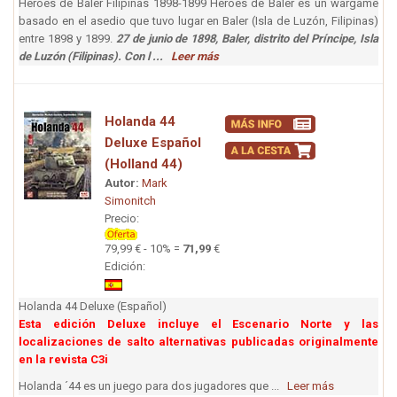
Heroes de Baler Filipinas 1898-1899 Héroes de Baler es un wargame
basado en el asedio que tuvo lugar en Baler (Isla de Luzón, Filipinas)
entre 1898 y 1899.
27 de junio de 1898, Baler, distrito del Príncipe, Isla
de Luzón (Filipinas). Con l ...
Leer más
Holanda 44
Deluxe Español
(Holland 44)
Autor:
Mark
Simonitch
Precio:
79,99 € - 10% =
71,99
€
Edición:
Holanda 44 Deluxe (Español)
Esta edición Deluxe incluye el Escenario Norte y las
localizaciones de salto alternativas publicadas originalmente
en la revista C3i
Holanda ´44 es un juego para dos jugadores que ...
Leer más