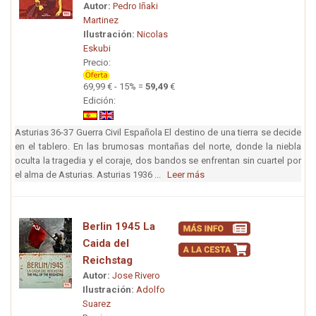
Autor:
Pedro Iñaki
Martinez
Ilustración:
Nicolas
Eskubi
Precio:
69,99 € - 15% =
59,49
€
Edición:
Asturias 36-37 Guerra Civil Española El destino de una tierra se decide
en el tablero. En las brumosas montañas del norte, donde la niebla
oculta la tragedia y el coraje, dos bandos se enfrentan sin cuartel por
el alma de Asturias. Asturias 1936 ...
Leer más
Berlin 1945 La
Caida del
Reichstag
Autor:
Jose Rivero
Ilustración:
Adolfo
Suarez