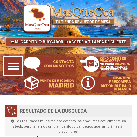
MI CARRITO
BUSCADOR
ACCEDE A TU ÁREA DE CLIENTE
RESULTADO DE LA BÚSQUEDA
Los resultados muestran por defecto los productos actualmente
en
stock
, pero tenemos un gran catálogo de juegos que también están
disponibles.