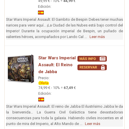
49,99 € - 10% =
44,99
€
Edición:
Star Wars Imperial Assault: El Gambito de Bespin Debes tener muchas
narices para venir aquí… ¡La Ciudad de las Nubes está bajo control del
Imperio! Durante la ocupación imperial de Bespin, un puñado de
valientes héroes, acompañados por Lando Cal ...
Leer más
Star Wars Imperial
Assault: El Reino
de Jabba
Precio:
74,99 € - 10% =
67,49
€
Edición:
Star Wars Imperial Assault: El reino de Jabba El ilustrísimo Jabba le da
la bienvenida… La Guerra Civil Galáctica tiene devastadoras
consecuencias para toda la galaxia. Habiendo civiles inocentes en el
punto de mira del Imperio, al Alto Mando de ...
Leer más