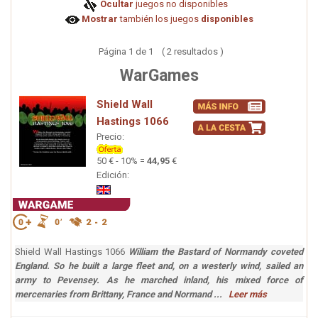
Ocultar
juegos no disponibles
Mostrar
también los juegos
disponibles
Página 1 de 1 ( 2 resultados )
WarGames
Shield Wall
Hastings 1066
Precio:
50 € - 10% =
44,95
€
Edición:
Shield Wall Hastings 1066
William the Bastard of Normandy coveted
England. So he built a large fleet and, on a westerly wind, sailed an
army to Pevensey. As he marched inland, his mixed force of
mercenaries from Brittany, France and Normand ...
Leer más