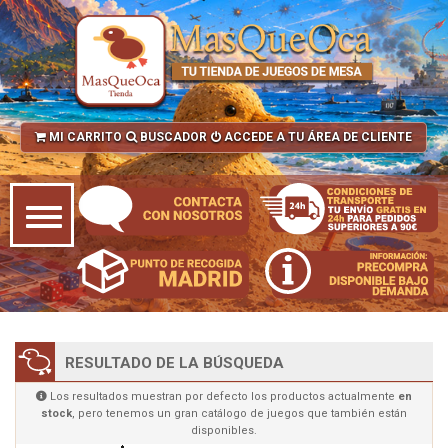
MI CARRITO
BUSCADOR
ACCEDE A TU ÁREA DE CLIENTE
RESULTADO DE LA BÚSQUEDA
Los resultados muestran por defecto los productos actualmente
en
stock
, pero tenemos un gran catálogo de juegos que también están
disponibles.