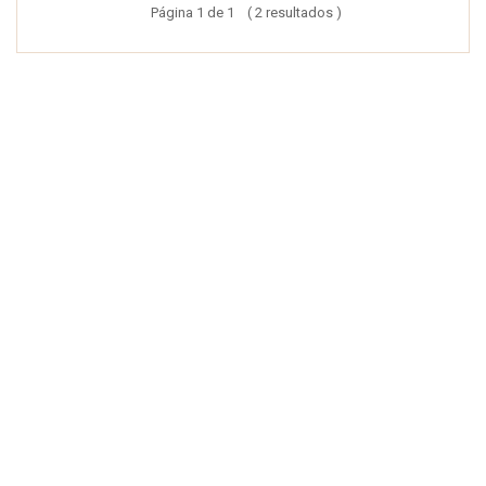
Página 1 de 1 ( 2 resultados )