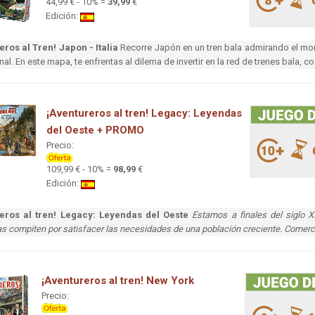
44,99 € - 10% =
39,99
€
Edición:
eros al Tren! Japon - Italia
Recorre Japón en un tren bala admirando el monte
nal. En este mapa, te enfrentas al dilema de invertir en la red de trenes bala, co
¡Aventureros al tren! Legacy: Leyendas
del Oeste + PROMO
Precio:
109,99 € - 10% =
98,99
€
Edición:
eros al tren! Legacy: Leyendas del Oeste
Estamos a finales del siglo 
ias compiten por satisfacer las necesidades de una población creciente. Comerci
¡Aventureros al tren! New York
Precio: