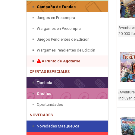
Campaña de Fundas
Juegos en Precompra
Aventurer
Wargames en Precompra
20.000 li
Juegos Pendientes de Edición
Wargames Pendientes de Edición
A Punto de Agotarse
OFERTAS ESPECIALES
Tómbola
¡Aventure
Chollos
incluyen 
Oportunidades
NOVEDADES
Novedades MasQueOca