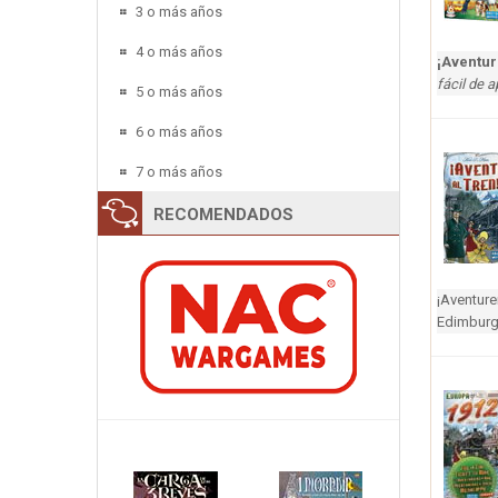
3 o más años
4 o más años
¡Aventur
fácil de a
5 o más años
6 o más años
7 o más años
RECOMENDADOS
¡Aventure
Edimburgo