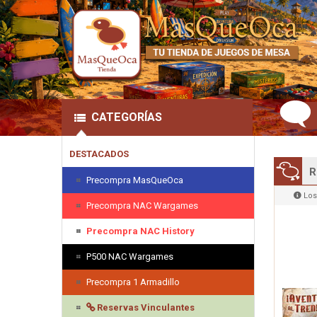
CATEGORÍAS
DESTACADOS
R
Precompra MasQueOca
Los
Precompra NAC Wargames
Precompra NAC History
P500 NAC Wargames
Precompra 1 Armadillo
Reservas Vinculantes