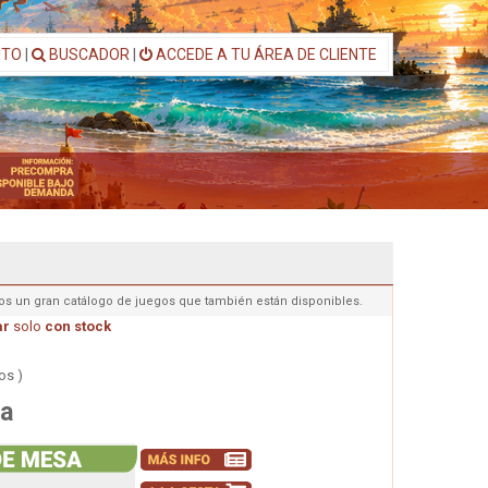
ITO
|
BUSCADOR
|
ACCEDE A TU ÁREA DE CLIENTE
os un gran catálogo de juegos que también están disponibles.
ar
solo
con stock
os )
a