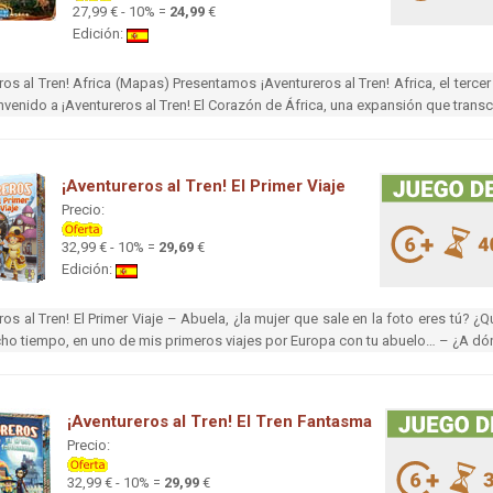
27,99 € - 10% =
24,99
€
Edición:
ros al Tren! Africa (Mapas) Presentamos ¡Aventureros al Tren! Africa, el terc
envenido a ¡Aventureros al Tren! El Corazón de África, una expansión que transc
¡Aventureros al Tren! El Primer Viaje
Precio:
32,99 € - 10% =
29,69
€
Edición:
ros al Tren! El Primer Viaje – Abuela, ¿la mujer que sale en la foto eres tú? ¿Q
o tiempo, en uno de mis primeros viajes por Europa con tu abuelo… – ¿A dón
¡Aventureros al Tren! El Tren Fantasma
Precio:
32,99 € - 10% =
29,99
€