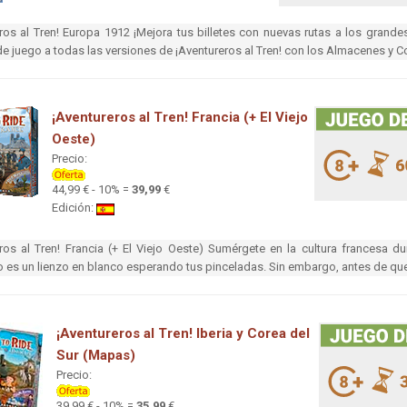
ros al Tren! Europa 1912 ¡Mejora tus billetes con nuevas rutas a los grand
e juego a todas las versiones de ¡Aventureros al Tren! con los Almacenes y C
¡Aventureros al Tren! Francia (+ El Viejo
Oeste)
Precio:
44,99 € - 10% =
39,99
€
Edición:
ros al Tren! Francia (+ El Viejo Oeste) Sumérgete en la cultura francesa dur
io es un lienzo en blanco esperando tus pinceladas. Sin embargo, antes de qu
¡Aventureros al Tren! Iberia y Corea del
Sur (Mapas)
Precio:
39,99 € - 10% =
35,99
€