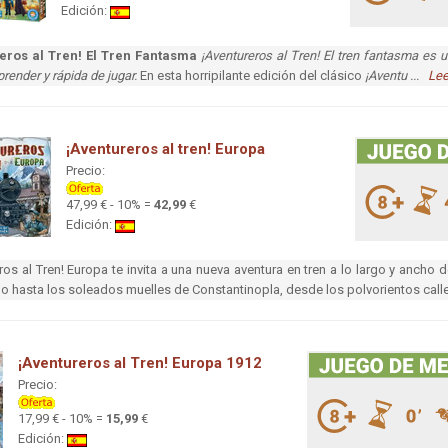
Edición:
eros al Tren! El Tren Fantasma
¡Aventureros al Tren! El tren fantasma es u
prender y rápida de jugar.
En esta horripilante edición del clásico
¡Aventu ...
Lee
¡Aventureros al tren! Europa
Precio:
47,99 € - 10% =
42,99
€
Edición:
ros al Tren! Europa te invita a una nueva aventura en tren a lo largo y ancho
 hasta los soleados muelles de Constantinopla, desde los polvorientos cal
¡Aventureros al Tren! Europa 1912
Precio:
17,99 € - 10% =
15,99
€
Edición: