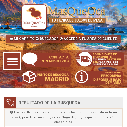
MI CARRITO
BUSCADOR
ACCEDE A TU ÁREA DE CLIENTE
RESULTADO DE LA BÚSQUEDA
Los resultados muestran por defecto los productos actualmente
en
stock
, pero tenemos un gran catálogo de juegos que también están
disponibles.