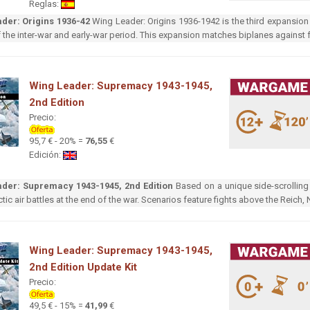
Reglas:
der: Origins 1936-42
Wing Leader: Origins 1936-1942 is the third expansion 
f the inter-war and early-war period. This expansion matches biplanes against 
Wing Leader: Supremacy 1943-1945,
2nd Edition
Precio:
95,7 € - 20% =
76,55
€
Edición:
der: Supremacy 1943-1945, 2nd Edition
Based on a unique side-scrollin
ctic air battles at the end of the war. Scenarios feature fights above the Reich, 
Wing Leader: Supremacy 1943-1945,
2nd Edition Update Kit
Precio:
49,5 € - 15% =
41,99
€