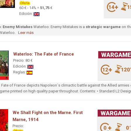
60 € - 14% =
51,75
€
Edición:
o: Enemy Mistakes
Waterloo: Enemy Mistakes is a
strategic wargame
on the
f Waterloo.
Leer más
Waterloo: The Fate of France
Precio: 80 €
Edición:
Reglas:
 Fate of France depicts Napoleon´s climactic battle against the Allied armies 
 game printed on high quality paper throughout. Contents: • Standard L2 Desi
We Shall Fight on the Marne. First
Marne, 1914
Precio: