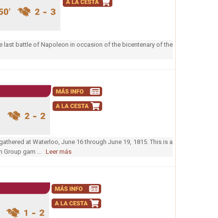
 last battle of Napoleon in occasion of the bicentenary of the
gathered at Waterloo, June 16 through June 19, 1815. This is a
gn Group gam ...
Leer más