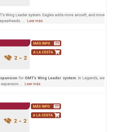
T’s Wing Leader system. Eagles adds more aircraft, and more
d spearheads. ...
Leer más
expansion
for
GMT’s Wing Leader system
. In Legends, we
 expansion ...
Leer más