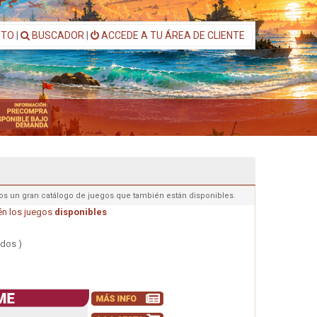
ITO
|
BUSCADOR
|
ACCEDE A TU ÁREA DE CLIENTE
os un gran catálogo de juegos que también están disponibles.
n los juegos
disponibles
ados )