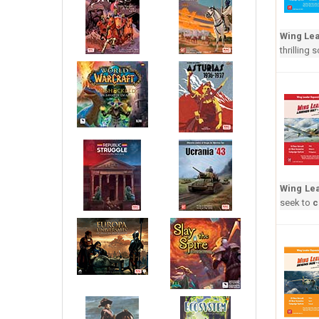
Wing Lea
thrilling
Wing Le
seek to
c