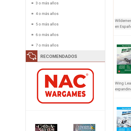
3 o más años
4 o más años
Wilderne
5 o más años
en Españo
6 o más años
7 o más años
RECOMENDADOS
Wing Lea
expanding