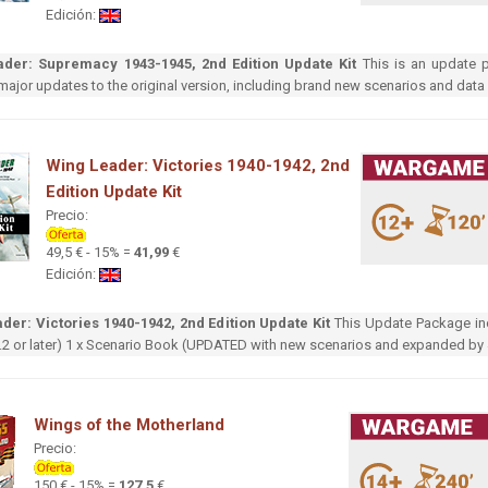
Edición:
der: Supremacy 1943-1945, 2nd Edition Update Kit
This is an update p
major updates to the original version, including brand new scenarios and data
Wing Leader: Victories 1940-1942, 2nd
Edition Update Kit
Precio:
49,5 € - 15% =
41,99
€
Edición:
der: Victories 1940-1942, 2nd Edition Update Kit
This Update Package inc
0.2 or later) 1 x Scenario Book (UPDATED with new scenarios and expanded by 
Wings of the Motherland
Precio:
150 € - 15% =
127,5
€