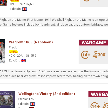
39 € - 5% =
37,5
€
Edición:
Fight on the Marne. First Marne, 1914 We Shall Fight on the Marne is an operati
ire. Game features include bombardment, air observation, pontoon bridges, wea
Wegrow 1863 (Napoleon)
Precio:
40 € - 20% =
31,95
€
Edición:
1863
The January Uprising 1863 was a national uprising in the Russian part
took place near Wêgrów. Polish improvised forces, basing on the town, fough
Wellingtons Victory (2nd edition)
Precio: 176 €
Edición: