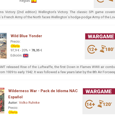
Reglas:
ns Victory (2nd edition) Wellington’s Victory. The classic SPI game coveri
s French Army of the North faces Wellington´s hodge-podge Army of the Low 
Wild Blue Yonder
Precio:
97,9 € - 20% =
78,35
€
Edición:
GMT released Rise of the Luftwaffe, the first Down in Flames WWII air comb
rom 1939 to early 1942. It was followed a few years later by the 8th Air Force
Wilderness War - Pack de Idioma NAC
Español
Autor:
Volko Ruhnke
Precio: