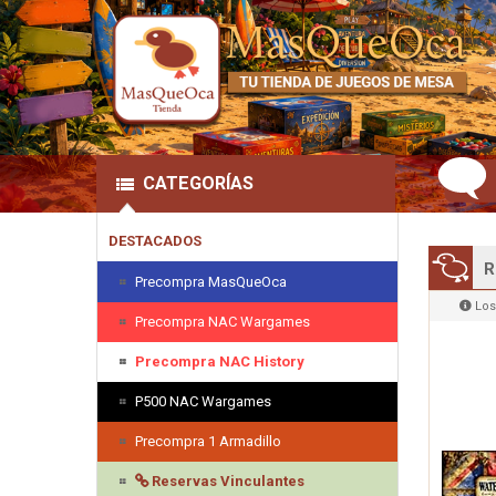
CATEGORÍAS
DESTACADOS
R
Precompra MasQueOca
Los
Precompra NAC Wargames
Precompra NAC History
P500 NAC Wargames
Precompra 1 Armadillo
Reservas Vinculantes