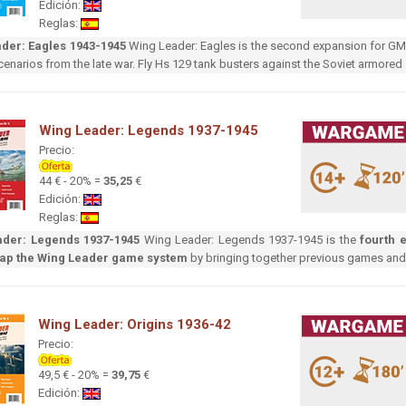
Edición:
Reglas:
der: Eagles 1943-1945
Wing Leader: Eagles is the second expansion for GM
 scenarios from the late war. Fly Hs 129 tank busters against the Soviet armore
Wing Leader: Legends 1937-1945
Precio:
44 € - 20% =
35,25
€
Edición:
Reglas:
ader: Legends 1937-1945
Wing Leader: Legends 1937-1945 is the
fourth 
ap the Wing Leader game system
by bringing together previous games and
Wing Leader: Origins 1936-42
Precio:
49,5 € - 20% =
39,75
€
Edición: