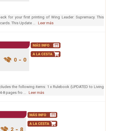
ack for your first printing of Wing Leader: Supremacy. This
 cards. This Update ...
Leer más
ludes the following items: 1 x Rulebook (UPDATED to Living
4-8 pages fro ...
Leer más