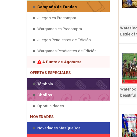
Campaña de Fundas
Juegos en Precompra
Waterlo
Wargames en Precompra
Battle o
Juegos Pendientes de Edición
Wargames Pendientes de Edición
A Punto de Agotarse
OFERTAS ESPECIALES
Tómbola
Waterloo:
Chollos
beautiful
Oportunidades
NOVEDADES
Novedades MasQueOca