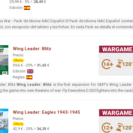
29,99 € - 5% =
28,49
€
Edición:
ss War - Pack de Idioma NAC Español El Pack de Idioma NAC Español contie
l, con excepción del tablero y las fichas. En cada Pack se detalla el contenid
Wing Leader: Blitz
Precio:
39,6 € - 20% =
31,65
€
Edición:
Reglas:
der: Blitz
Wing Leader: Blitz
is the first expansion for GMT’s Wing Leader 
 the game into new theaters of war. Fly Dewoitine D.520 fighters into the caul
Wing Leader: Eagles 1943-1945
Precio:
42,9 € - 20% =
34,35
€