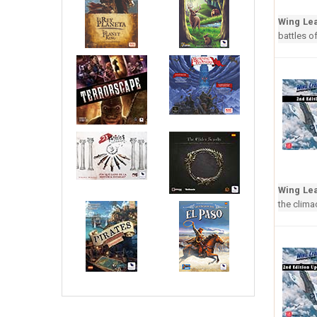
Wing Lea
battles o
Wing Lea
the clima