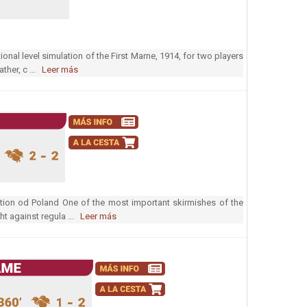
onal level simulation of the First Marne, 1914, for two players
ther, c ...
Leer más
ition od Poland One of the most important skirmishes of the
t against regula ...
Leer más