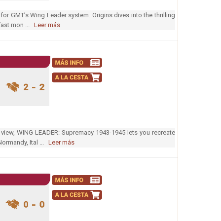
for GMT’s Wing Leader system. Origins dives into the thrilling
fast mon ...
Leer más
g view, WING LEADER: Supremacy 1943-1945 lets you recreate
Normandy, Ital ...
Leer más