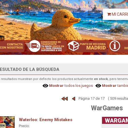
MI CARR
ESULTADO DE LA BÚSQUEDA
 resultados muestran por defecto los productos actualmente
en stock
, pero tenem
Mostrar
todos los juegos
Mostrar
tambié
Página 17 de 17 ( 509 result
WarGames
Waterloo: Enemy Mistakes
Precio: