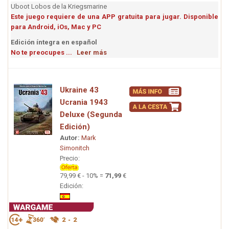
Uboot Lobos de la Kriegsmarine
Este juego requiere de una APP gratuita para jugar. Disponible
para Android, iOs, Mac y PC
Edición íntegra en español
No te preocupes ...
Leer más
Ukraine 43
Ucrania 1943
Deluxe (Segunda
Edición)
Autor:
Mark
Simonitch
Precio:
79,99 € - 10% =
71,99
€
Edición: