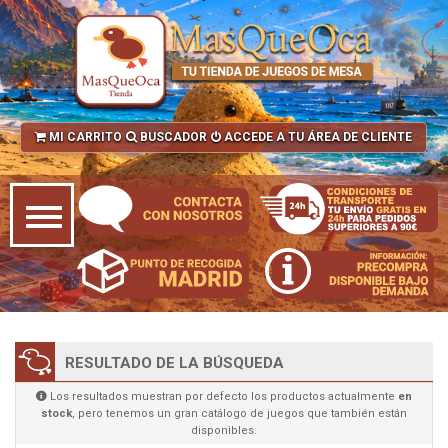
MI CARRITO
BUSCADOR
ACCEDE A TU ÁREA DE CLIENTE
RESULTADO DE LA BÚSQUEDA
Los resultados muestran por defecto los productos actualmente
en
stock
, pero tenemos un gran catálogo de juegos que también están
disponibles.