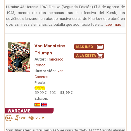
Ukraine 43 Ucrania 1943 Deluxe (Segunda Edición) El 3 de agosto de
1943, menos de dos semanas tras la ofensiva del Kursk, los
soviéticos lanzaron un ataque masivo cerca de Kharkov que abrió en
dos las líneas alemanas. La batalla que aconteció fue e ...
Leer más
Von Mansteins
Triumph
Autor:
Francisco
Ronco
Ilustración:
Ivan
Caceres
Precio:
59,99 € - 10% =
53,99
€
Edición:
Von Manstein´s Triumph
El 6 de junio de 1942, El 11º Ejército alemán