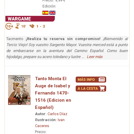
Precio: 9,99 €
Edición:
Tacmento
¡Realiza tu reserva sin compromiso!
¡Bienvenido al
Tercio Viejo! Soy vuestro Sargento Mayor. Vuestra merced está a punto
de embarcarse en la aventura del Camino Español. Como buen
hijodalgo, prepare su acero toledano y lustre ...
Leer más
Tanto Monta El
Auge de Isabel y
Fernando 1470-
1516 (Edicion en
Español)
Autor:
Carlos Díaz
Ilustración:
Ivan
Caceres
Precio: