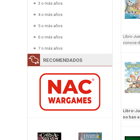
3 o más años
4 o más años
5 o más años
Libro-Jue
6 o más años
conoce dó
7 o más años
RECOMENDADOS
Libro-Ju
no han e