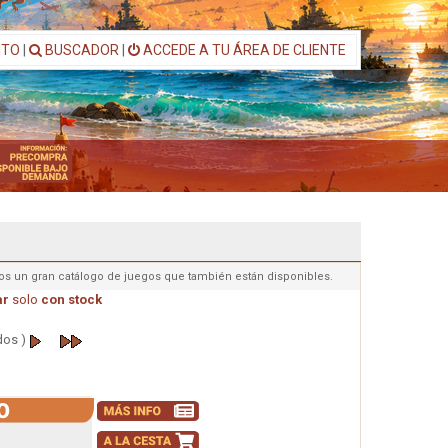
ITO
|
BUSCADOR
|
ACCEDE A TU ÁREA DE CLIENTE
os un gran catálogo de juegos que también están disponibles.
ar
solo
con stock
dos )