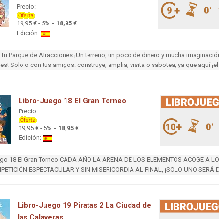
Precio:
19,95 € - 5% =
18,95
€
Edición:
Tu Parque de Atracciones ¡Un terreno, un poco de dinero y mucha imaginación 
es! Solo o con tus amigos: construye, amplia, visita o sabotea, ya que aquí ¡el
Libro-Juego 18 El Gran Torneo
Precio:
19,95 € - 5% =
18,95
€
Edición:
ego 18 El Gran Torneo CADA AÑO LA ARENA DE LOS ELEMENTOS ACOGE A 
PETICIÓN ESPECTACULAR Y SIN MISERICORDIA AL FINAL, ¡SOLO UNO SERÁ
Libro-Juego 19 Piratas 2 La Ciudad de
las Calaveras