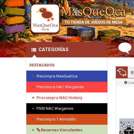
CATEGORÍAS
DESTACADOS
R
Precompra MasQueOca
Los
Precompra NAC Wargames
Precompra NAC History
P500 NAC Wargames
Precompra 1 Armadillo
Reservas Vinculantes