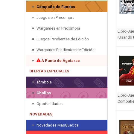
Campaña de Fundas
Juegos en Precompra
Wargames en Precompra
Libro-Ju
¡Usando t
Juegos Pendientes de Edición
Wargames Pendientes de Edición
A Punto de Agotarse
OFERTAS ESPECIALES
Tómbola
Chollos
Libro-Ju
Combatien
Oportunidades
NOVEDADES
Novedades MasQueOca