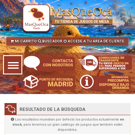
MI CARRITO
BUSCADOR
ACCEDE A TU ÁREA DE CLIENTE
RESULTADO DE LA BÚSQUEDA
Los resultados muestran por defecto los productos actualmente
en
stock
, pero tenemos un gran catálogo de juegos que también están
disponibles.