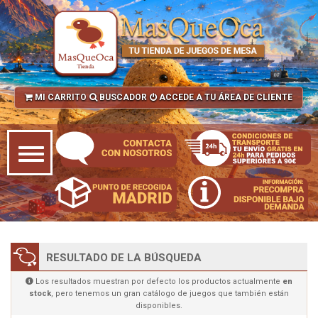
MI CARRITO
BUSCADOR
ACCEDE A TU ÁREA DE CLIENTE
RESULTADO DE LA BÚSQUEDA
Los resultados muestran por defecto los productos actualmente
en
stock
, pero tenemos un gran catálogo de juegos que también están
disponibles.