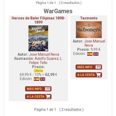
Página 1 de 1 ( 2 resultados )
WarGames
Heroes de Baler Filipinas 1898-
Tacmento
1899
Autor:
Jose Manuel
Neva
Precio:
9,99 €
Edición:
Autor:
Jose Manuel Neva
Ilustración:
Adolfo Suarez
,
L.
Felipe Tello
Precio:
69,99 € - 10% =
62,99
€
Edición:
Página 1 de 1 ( 2 resultados )