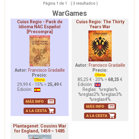
Página 1 de 1 ( 3 resultados )
WarGames
Cuius Regio - Pack de
Cuius Regio: The Thirty
Idioma NAC Español
Years War
[Precompra]
Autor:
Francisco Gradaille
Autor:
Francisco Gradaille
Precio:
Precio:
85,25 € - 20% =
68,25
€
29,99 € - 15% =
25,49
€
Edición:
Edición:
Reglas:
%reglas%
%reglas2% %reglas3%
%reglas4%
Plantagenet: Cousins War
for England, 1459 – 1485