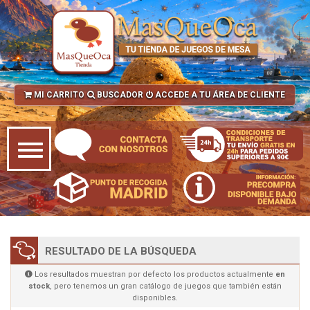
MI CARRITO
BUSCADOR
ACCEDE A TU ÁREA DE CLIENTE
RESULTADO DE LA BÚSQUEDA
Los resultados muestran por defecto los productos actualmente
en
stock
, pero tenemos un gran catálogo de juegos que también están
disponibles.