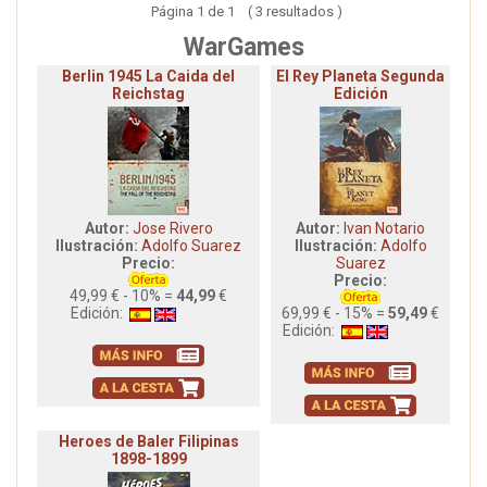
Página 1 de 1 ( 3 resultados )
WarGames
Berlin 1945 La Caida del
El Rey Planeta Segunda
Reichstag
Edición
Autor:
Jose Rivero
Autor:
Ivan Notario
Ilustración:
Adolfo Suarez
Ilustración:
Adolfo
Precio:
Suarez
Precio:
49,99 € - 10% =
44,99
€
Edición:
69,99 € - 15% =
59,49
€
Edición:
Heroes de Baler Filipinas
1898-1899