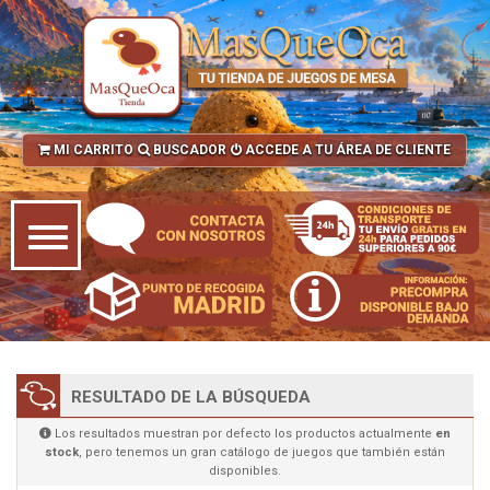
MI CARRITO
BUSCADOR
ACCEDE A TU ÁREA DE CLIENTE
RESULTADO DE LA BÚSQUEDA
Los resultados muestran por defecto los productos actualmente
en
stock
, pero tenemos un gran catálogo de juegos que también están
disponibles.