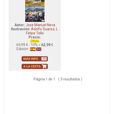
Autor:
Jose Manuel Neva
Ilustración:
Adolfo Suarez
,
L.
Felipe Tello
Precio:
69,99 € - 10% =
62,99
€
Edición:
Página 1 de 1 ( 3 resultados )