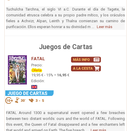
Tuchulcha Tarchna, el siglo VI a.C. Durante el día de Tagete, la
comunidad etrusca celebra a su propio padre mítico, y los oráculos
fieles a Achvizr, Alpan, Leinth y Thalna comienzan su camino de
purificación. Ellos esperan honrar a su divinidad m ...
Leer más
Juegos de Cartas
FATAL
Precio:
19,95 € - 15% =
16,95
€
Edición:
FATAL Around 1300 a supernatural event opened a few breaches
between two distant worlds: ours and the world of FATAL. Following
this event, the Queen of Fatal disappeared and a few enchanters left
that world and arrived on Earth. The five breach ...
Leer más