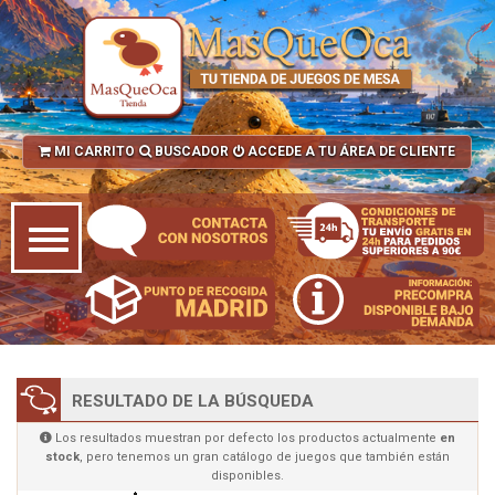
MI CARRITO
BUSCADOR
ACCEDE A TU ÁREA DE CLIENTE
RESULTADO DE LA BÚSQUEDA
Los resultados muestran por defecto los productos actualmente
en
stock
, pero tenemos un gran catálogo de juegos que también están
disponibles.