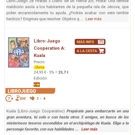
Libro-Juego 28 Piratas 3 Diario de un Héroe ¡Eh, Pirata! Una terrible
maldición asola a los habitantes de la pequeña isla de Jénova, que
piden encarecidamente tu ayuda. ¿Podrás acabar con este terrible
hechizo? Enigmas que resolver. Objetos q ...
Leer más
Libro-Juego
Cooperativo A:
Kuala
Precio:
24,95 € - 5% =
23,7
€
Edición:
Kuala (Libro-Juego Cooperativo)
Prepárate para embarcarte en una
gran aventura, tú solo o con hasta otros 3 amigos, en busca de los
misteriosos tesoros escondidos en el archipiélago de Kuala. Elige a tu
personaje favorito, con sus habilidades ...
Leer más