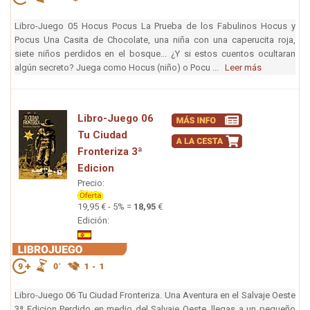
Libro-Juego 05 Hocus Pocus La Prueba de los Fabulinos Hocus y
Pocus Una Casita de Chocolate, una niña con una caperucita roja,
siete niños perdidos en el bosque... ¿Y si estos cuentos ocultaran
algún secreto? Juega como Hocus (niño) o Pocu ...
Leer más
Libro-Juego 06
Tu Ciudad
Fronteriza 3ª
Edicion
Precio:
19,95 € - 5% =
18,95
€
Edición:
Libro-Juego 06 Tu Ciudad Fronteriza. Una Aventura en el Salvaje Oeste
3ª Edicion Perdido en medio del Salvaje Oeste, llegas a un pequeño