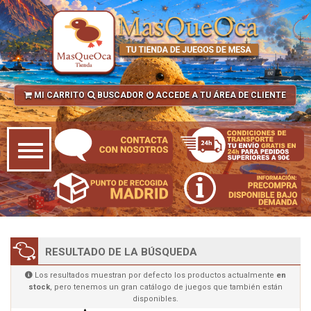
MI CARRITO
BUSCADOR
ACCEDE A TU ÁREA DE CLIENTE
RESULTADO DE LA BÚSQUEDA
Los resultados muestran por defecto los productos actualmente
en
stock
, pero tenemos un gran catálogo de juegos que también están
disponibles.