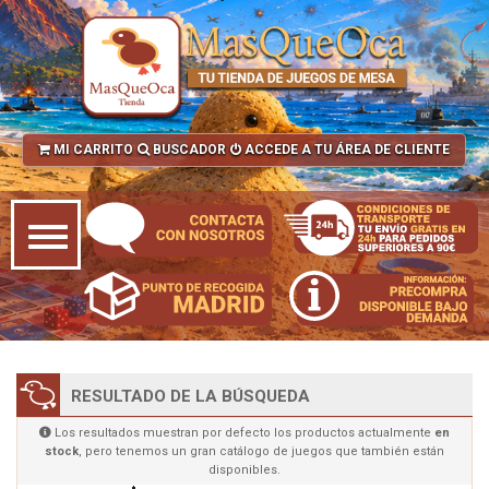
MI CARRITO
BUSCADOR
ACCEDE A TU ÁREA DE CLIENTE
RESULTADO DE LA BÚSQUEDA
Los resultados muestran por defecto los productos actualmente
en
stock
, pero tenemos un gran catálogo de juegos que también están
disponibles.