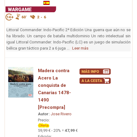
Littoral Commander: Indo-Pacific 2ª Edición Una guerra que aún no se
ha librado. Un campo de batalla multidominio Un reto intelectual sin
igual Littoral Commander: Indo-Pacific (LC) es un juego de simulación
bélica gran táctico para 2 a 6 juga ...
Leer más
Madera contra
Acero La
conquista de
Canarias 1478-
1490
[Precompra]
Autor:
Jose Rivero
Precio:
59,99 € - 20% =
47,99
€
Edición: